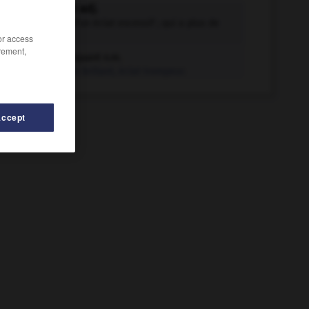
clinquant adj.
Qui brille d'un éclat excessif ; qui a plus de
brillant...
/or access
rement,
clinquant n.m.
Faux brillant, éclat trompeur.
Accept