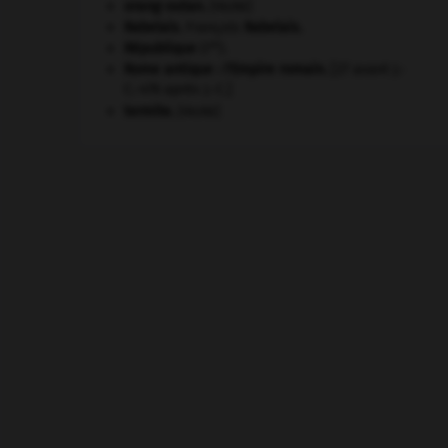
orang-outan
.
[FAUNE]
Rabelais
.
François
Rabelais
.
re
République
(I
).
Rome antique : l'Empire romain
.
[27 avant J.-
C.-476 après J.-C.]
termite
.
[FAUNE]