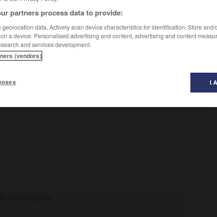
ur partners process data to provide:
geolocation data. Actively scan device characteristics for identification. Store and
 on a device. Personalised advertising and content, advertising and content measu
que de valeur :
Une décoration clinquante.
Des phrases
esearch and services development.
tners (vendors)
poses
I 
ser une broderie.