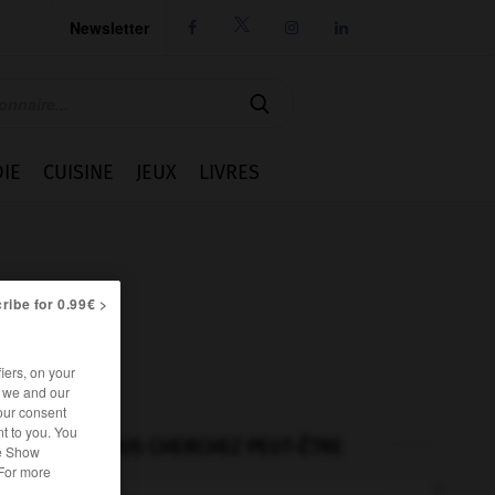
Newsletter




IE
CUISINE
JEUX
LIVRES
ribe for 0.99€ >
iers, on your
r we and our
our consent
t to you. You
VOUS CHERCHEZ PEUT-ÊTRE
he Show
 For more