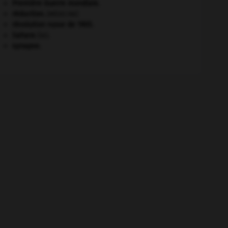
Première Guerre mondiale
.
réduction
.
[MÉDECINE]
révolution russe de 1905
.
Sahara
(le).
synapse.