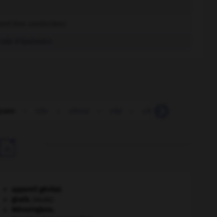
ement bon conducteur.
ale d'épaisseur.
quant
-
clio
-
clione
-
clip
-
clip
-
clipart
-

appareil génital.
girafe
.
[FAUNE]
Mérovingiens
.