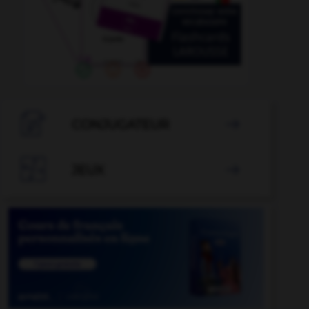

CONJUGATEUR


JEUX
