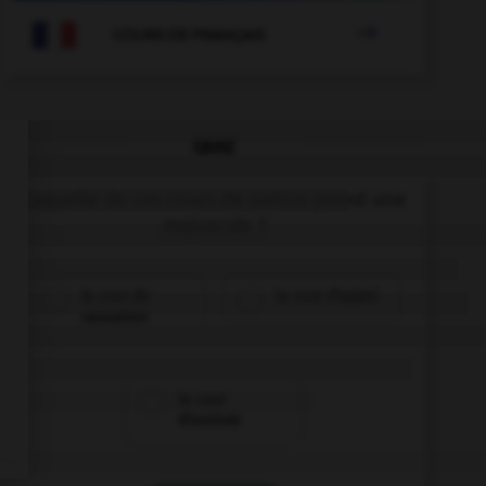

COURS DE FRANÇAIS
QUIZ
Laquelle de ces cours de justice prend une
majuscule ?
la cour de
la cour d'appel
cassation
la cour
d'assises