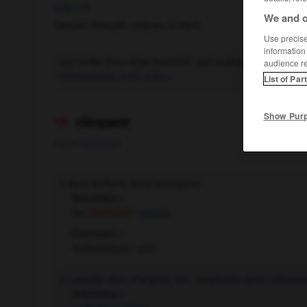
adjectif
We and o
(ancien français
cliquer,
briller)
Use precise 
information
Qui brille d'un éclat excessif ; qui a plus de brillant 
audience r
clinquantes, mais vides.
List of Par
Show Pur
clinquant

nom masculin
Faux brillant, éclat trompeur.
1.
Synonymes :
toc
(familier)
-
vernis
Contraires :
authentique -
vrai
Lamelle d'or, d'argent, etc., employée pour rehaus
2.
Synonymes :