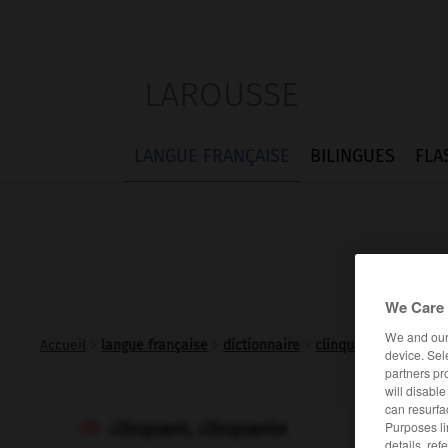
LAROUSSE
LANGUE FRANÇAISE
BILINGUES
FLA
We Care 
We and ou
Accueil
>
langue française
>
dictionnaire
>
clinquant adj.
-
clin
device. Sel
partners pr
will disabl
can resurfa
Purposes li
clinquant, clinquante

details, ref