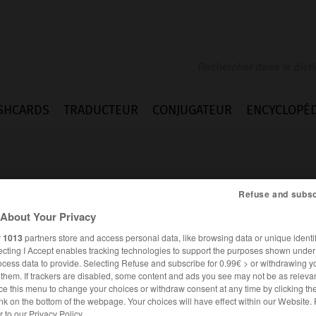
SHCARDS
TRADUCTEUR
CONJUGATEUR
ENCYCLOPÉD
Refuse and subsc
About Your Privacy
r
1013
partners store and access personal data, like browsing data or unique identif
quant n.m.
ecting I Accept enables tracking technologies to support the purposes shown unde
ocess data to provide. Selecting Refuse and subscribe for 0.99€ > or withdrawing y
e them. If trackers are disabled, some content and ads you see may not be as relevan
ce this menu to change your choices or withdraw consent at any time by clicking t
nk on the bottom of the webpage. Your choices will have effect within our Website.
er to our Privacy Policy.