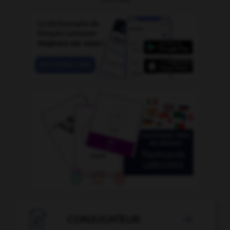

CONJUGATEUR
