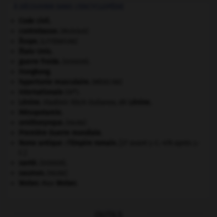
À DÉCOUVRIR DANS L'ENCYCLOPÉDIE
Code civil.
contrebasse
.
[MUSIQUE]
Ésope
.
[LITTÉRATURE]
États-Unis
.
guerre froide
.
.
[DOSSIER]
Hongkong
.
hypertonie musculaire
.
[MÉDECINE]
e
Internationale
(III
).
Lénine
.
Vladimir Ilitch Oulianov, dit
Lénine
.
Mésopotamie
.
ornithorynque
.
[FAUNE]
Première Guerre mondiale
.
Rome antique : l'Empire romain
.
[27 avant J.-C.-476 après J.-
C.]
santé.
.
[DOSSIER]
saumon
.
[FAUNE]
Weber
.
Max
Weber
.
OUTILS