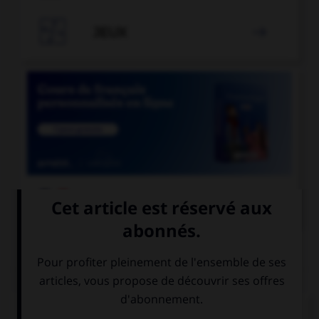

JEUX


COURS DE FRANÇAIS
QUIZ
L'accent circonflexe a remplacé, dans un grand