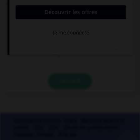
nombre de mots du français moderne, une lettre.
Laquelle ?
i
s
r
VALIDER
Applications mobiles
Index
Mentions légales et
crédits
CGU
CGV
Charte de confidentialité
Cookies
Contact
À la une