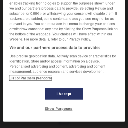
enables tracking technologies to support the purposes shown under
we and our partners process data to provide. Selecting Refuse and
subscribe for 0.99€ > or withdrawing your consent will disable them. If
VOUS CHERCHEZ PEUT-ÊTRE
trackers are disabled, some content and ads you see may not be as
relevant to you. You can resurface this menu to change your choices
or withdraw consent at any time by clicking the Show Purposes link on
cinéraire n.f.
the bottom of the webpage. Your choices will have effect within our
Séneçon ornemental au feuillage cendré.
Website. For more details, refer to our Privacy Policy.
cinéraire adj.
We and our partners process data to provide:
Destiné à contenir les cendres d'un corps incinéré.
Use precise geolocation data. Actively scan device characteristics for
cinéraire n.m.
identification. Store and/or access information on a device.
Caveau mortuaire où se plaçaient les urnes
Personalised advertising and content, advertising and content
measurement, audience research and services development.
renfermant les cendres...
List of Partners (vendors)
I Accept
ilique
-
cinéraire
-
cinéraire
-
Cinérama
-
cinérine
Show Purposes
