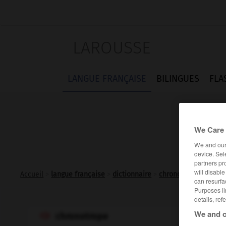
LAROUSSE
LANGUE FRANÇAISE
BILINGUES
FLA
We Care 
We and ou
device. Sel
partners pr
will disabl
Accueil
>
langue française
>
dictionnaire
>
chronotrope adj.
can resurfa
Purposes li
details, ref
We and o
chronotrope
