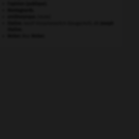
l'opinion (publique).
Montagnards.
ornithorynque
.
[FAUNE]
Staline
.
Iossif Vissarionovitch Djougachvili, dit
Joseph
Staline
.
Weber
.
Max
Weber
.