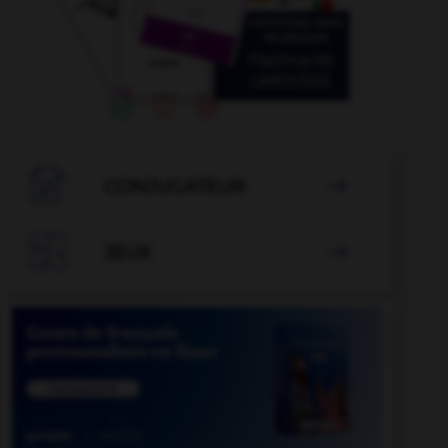

CONJUGATEUR


JEUX
