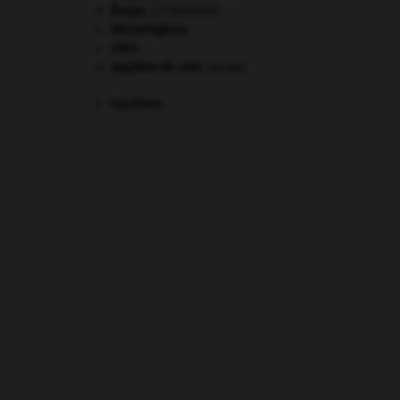
Ésope
.
[LITTÉRATURE]
Mérovingiens
.
ONU
.
papillon de nuit
.
[FAUNE]
tourisme.