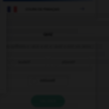

COURS DE FRANÇAIS
QUIZ
Les suffixes « -ace » et « -aud » ont un sens :
laudatif
péjoratif
mélioratif
VALIDER