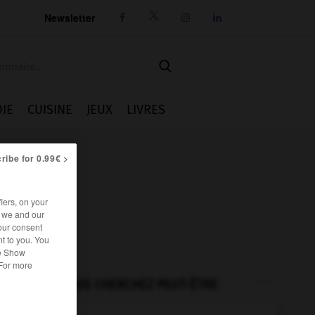
Newsletter




IE
CUISINE
JEUX
LIVRES
ribe for 0.99€ >
iers, on your
r we and our
our consent
t to you. You
he Show
 For more
VOUS CHERCHEZ PEUT-ÊTRE