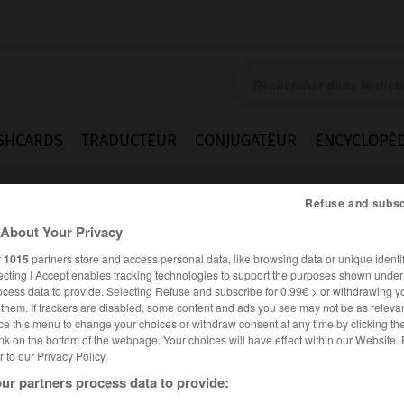
SHCARDS
TRADUCTEUR
CONJUGATEUR
ENCYCLOPÉD
Refuse and subsc
About Your Privacy
r
1015
partners store and access personal data, like browsing data or unique identif
ecting I Accept enables tracking technologies to support the purposes shown unde
ocess data to provide. Selecting Refuse and subscribe for 0.99€ > or withdrawing y
e them. If trackers are disabled, some content and ads you see may not be as relevan
ce this menu to change your choices or withdraw consent at any time by clicking t
nk on the bottom of the webpage. Your choices will have effect within our Website.
er to our Privacy Policy.
ur partners process data to provide: