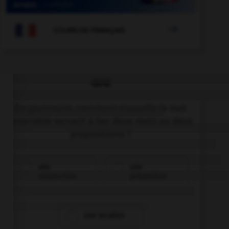

COURS DE FRANÇAIS
QUIZ
En grammaire, comment s'appelle le mot
invariable servant à lier deux mots ou deux
propositions ?
une
une
conjonction
préposition
une locution