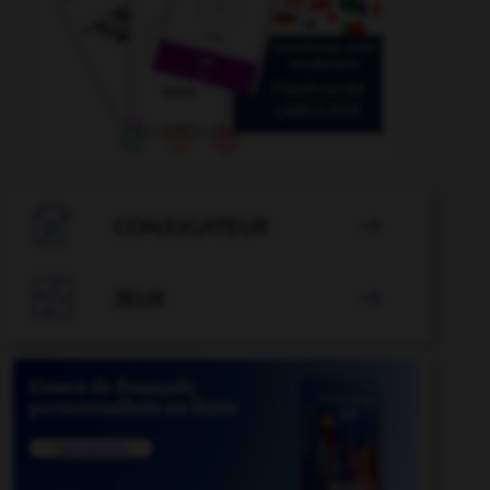

CONJUGATEUR


JEUX
