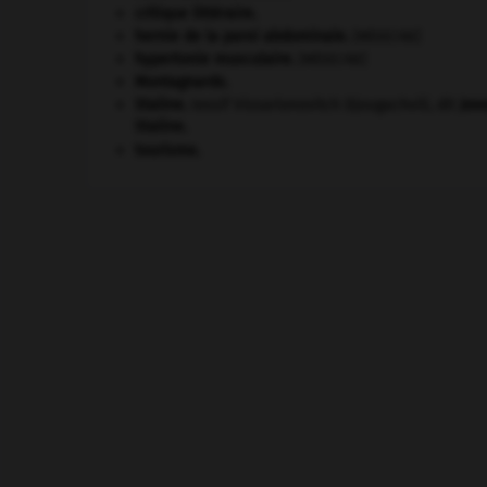
critique littéraire.
hernie de la paroi abdominale
.
[MÉDECINE]
hypertonie musculaire
.
[MÉDECINE]
Montagnards.
Staline
.
Iossif Vissarionovitch Djougachvili, dit
Jos
Staline
.
tourisme.