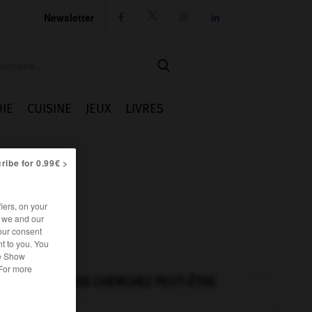
Newsletter




IE
CUISINE
JEUX
LIVRES
ribe for 0.99€ >
iers, on your
r we and our
our consent
t to you. You
he Show
 For more
VOUS CHERCHEZ PEUT-ÊTRE