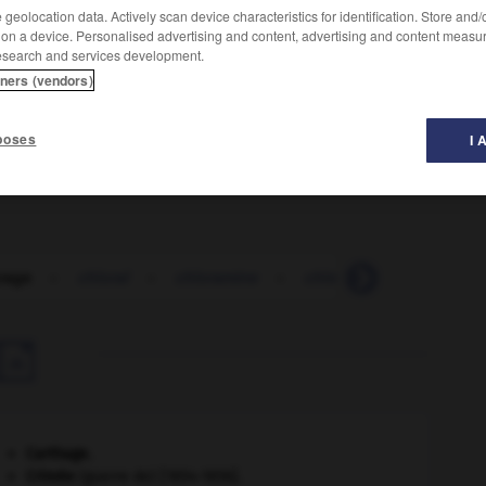
geolocation data. Actively scan device characteristics for identification. Store and
 on a device. Personalised advertising and content, advertising and content measu
esearch and services development.
ou un tissu à l'action du chlore (chlorure de chaux, eau
tners (vendors)
ée à la laine pour accroître son affinité tinctoriale,
poses
I 
rage
-
chloral
-
chloramine
-
chloramphénicol
-
c

Carthage
.
Crimée
(guerre de) [1854-1856].