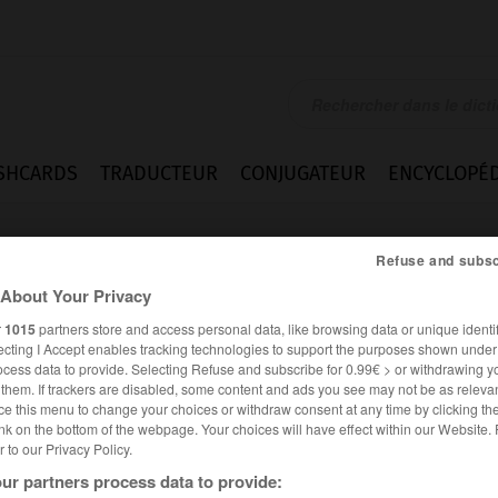
SHCARDS
TRADUCTEUR
CONJUGATEUR
ENCYCLOPÉD
Refuse and subsc
About Your Privacy
r
1015
partners store and access personal data, like browsing data or unique identif
ecting I Accept enables tracking technologies to support the purposes shown unde
ocess data to provide. Selecting Refuse and subscribe for 0.99€ > or withdrawing y
e them. If trackers are disabled, some content and ads you see may not be as relevan
ce this menu to change your choices or withdraw consent at any time by clicking t
nk on the bottom of the webpage. Your choices will have effect within our Website.
er to our Privacy Policy.
ur partners process data to provide: