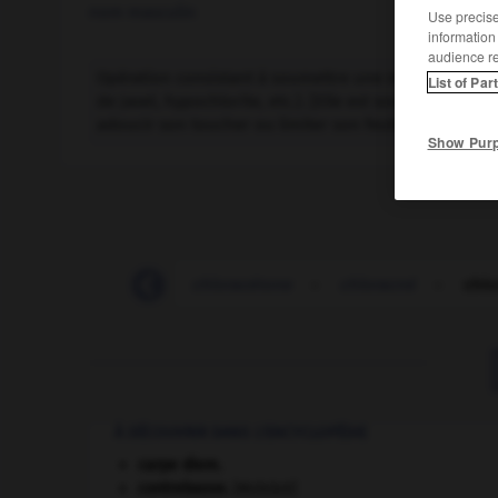
nom masculin
Use precise 
information
audience r
Opération consistant à soumettre une matière textile 
List of Par
de Javel, hypochlorite, etc.). [Elle est souvent appliqu
adoucir son toucher ou limiter son feutrage.]
Show Pur
-
chloracétique
-
chloracétone
-
chloracné
-
chlo
À DÉCOUVRIR DANS L'ENCYCLOPÉDIE
carpe diem
.
contrebasse
.
[MUSIQUE]