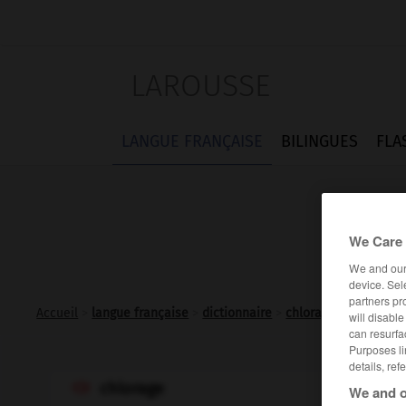
LAROUSSE
LANGUE FRANÇAISE
BILINGUES
FLA
We Care 
We and ou
device. Sel
partners pr
Accueil
>
langue française
>
dictionnaire
>
chlorage n.m.
will disabl
can resurfa
Purposes li
details, ref
chlorage

We and o