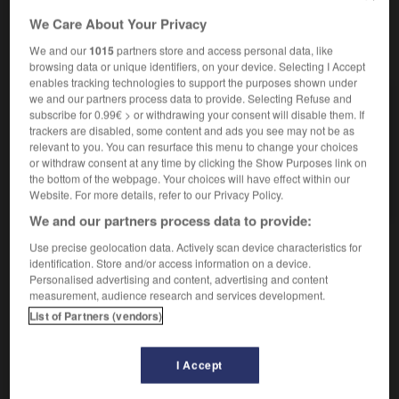
We Care About Your Privacy
We and our
1015
partners store and access personal data, like
VOUS CHERCHEZ PEUT-ÊTRE
browsing data or unique identifiers, on your device. Selecting I Accept
enables tracking technologies to support the purposes shown under
we and our partners process data to provide. Selecting Refuse and
chiquer v.t.
subscribe for 0.99€ > or withdrawing your consent will disable them. If
Mâcher du tabac.
trackers are disabled, some content and ads you see may not be as
relevant to you. You can resurface this menu to change your choices
chiquer v.t. ind.
or withdraw consent at any time by clicking the Show Purposes link on
Il n'y a pas à chiquer, Il n'y a pas...
the bottom of the webpage. Your choices will have effect within our
Il n'y a pas à chiquer
Website. For more details, refer to our Privacy Policy.
We and our partners process data to provide:
Use precise geolocation data. Actively scan device characteristics for
identification. Store and/or access information on a device.

EXPRESSIONS
Personalised advertising and content, advertising and content
measurement, audience research and services development.
List of Partners (vendors)
chiquer

verbe transitif indirect
Conjugaison
I Accept
Populaire.
Il n'y a pas à chiquer,
Il n'y a pas à se faire