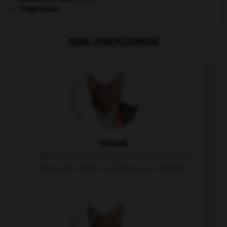
Yougoslavie
.
DANS L'ENCYCLOPEDIE
chacal.
Mammifère ressemblant beaucoup à un
renard, de mœurs nocturnes, au régime...