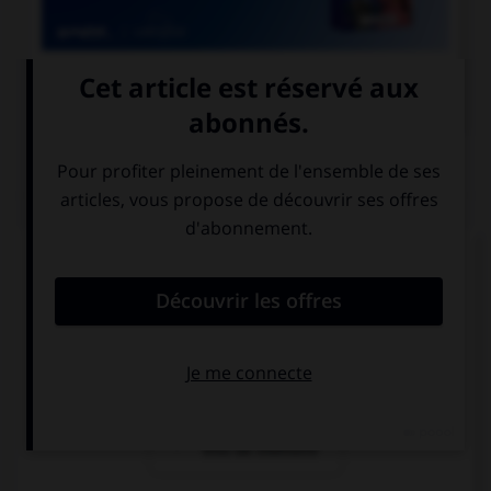

COURS DE FRANÇAIS
QUIZ
Quelle locution est correcte ?
un soi-disant
un soi-disant
vase grec
prince
un soi-disant
trou de mémoire