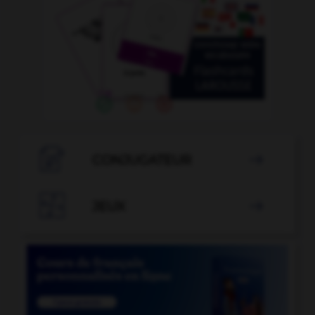

CONJUGATEUR


JEUX
