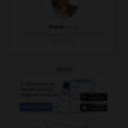
chacal.
[FAUNE]
Dans les plaines et les broussailles de
l'est et du...
OUTILS