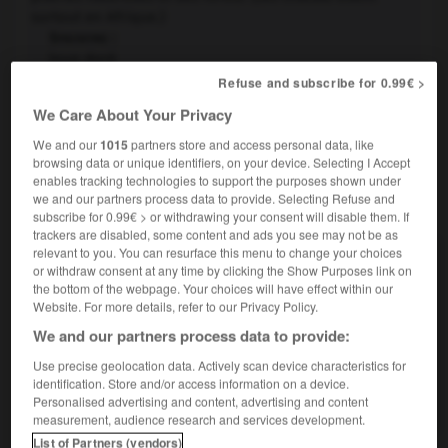
surtout en Afrique.)
Synonyme :
loup doré
Refuse and subscribe for 0.99€ >
Personne sans scrupule qui s'enrichit aux dépens des
2.
We Care About Your Privacy
autres.
We and our
1015
partners store and access personal data, like
browsing data or unique identifiers, on your device. Selecting I Accept
enables tracking technologies to support the purposes shown under
we and our partners process data to provide. Selecting Refuse and
VOUS CHERCHEZ PEUT-ÊTRE
subscribe for 0.99€ > or withdrawing your consent will disable them. If
trackers are disabled, some content and ads you see may not be as
relevant to you. You can resurface this menu to change your choices
chacal n.m.
or withdraw consent at any time by clicking the Show Purposes link on
Mammifère ressemblant beaucoup à un renard, de
the bottom of the webpage. Your choices will have effect within our
mœurs nocturnes, au régime...
Website. For more details, refer to our Privacy Policy.
We and our partners process data to provide:
AUTRES TRADUCTIONS
Use precise geolocation data. Actively scan device characteristics for
identification. Store and/or access information on a device.
Chacal à chabraque
Personalised advertising and content, advertising and content
measurement, audience research and services development.
List of Partners (vendors)