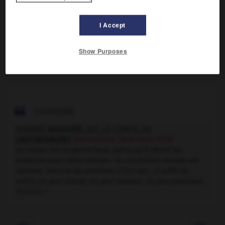

DIFFICULTÉS
I Accept
ORTHOGRAPHE
Show Purposes
Plur. :
des chacals
.

CITATIONS
ISIDORE
DUCASSE
, DIT LE COMTE DE
LAUTRÉAMONT
(Montevideo 1846-Paris 1870)
Le roman est un genre faux, parce qu'il décrit les
passions pour elles-mêmes : la conclusion morale est
absente. Décrire les passions n'est rien ; il suffit de
naître un peu chacal, un peu vautour, un peu panthère.
Poésies
, I