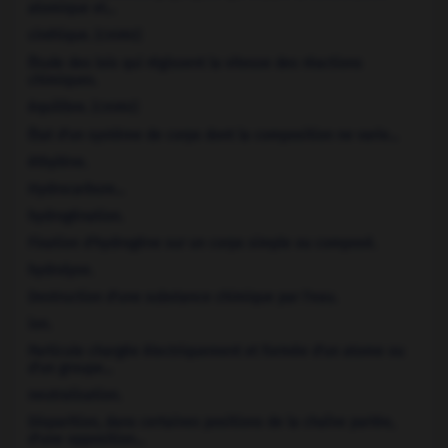
atomique et...
cinétique.
[CHIMIE]
Étude des lois qui régissent la vitesse des réactions
chimiques.
équilibre.
[CHIMIE]
État d'un système de corps dont la composition ne varie...
éthylène.
Hydrocarbure...
hydrogénation.
Fixation d'hydrogène sur un corps simple ou composé.
hydrolyse.
Destruction d'une substance chimique par l'eau.
ion.
Particule chargée électriquement et formée d'un atome ou
d'un groupe...
neutralisation.
Disparition, dans certaines positions de la chaîne parlée,
d'une opposition...