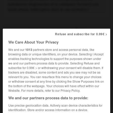
substances réagissantes et le catalyseur forment une
seule phase, hétérogène dans le cas contraire.)
VOUS CHERCHEZ PEUT-ÊTRE
Refuse and subscribe for 0.99€ >
We Care About Your Privacy
catalyse n.f.
We and our
1013
partners store and access personal data, like
Action par laquelle une substance modifie la
browsing data or unique identifiers, on your device. Selecting I Accept
vitesse d'une réaction...
enables tracking technologies to support the purposes shown under
we and our partners process data to provide. Selecting Refuse and
Poêle à catalyse
subscribe for 0.99€ > or withdrawing your consent will disable them. If
catalyser v.t.
trackers are disabled, some content and ads you see may not be as
Agir comme catalyseur dans une réaction.
relevant to you. You can resurface this menu to change your choices
or withdraw consent at any time by clicking the Show Purposes link on
the bottom of the webpage. Your choices will have effect within our
AUTRES TRADUCTIONS
Website. For more details, refer to our Privacy Policy.
We and our partners process data to provide:
Chauffage par catalyse
Use precise geolocation data. Actively scan device characteristics for
identification. Store and/or access information on a device.