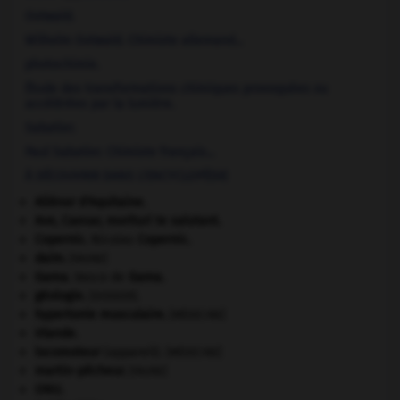
Ostwald
.
Wilhelm
Ostwald
.
Chimiste allemand...
photochimie.
Étude des transformations chimiques provoquées ou
accélérées par la lumière.
Sabatier
.
Paul
Sabatier
.
Chimiste français...
À DÉCOUVRIR DANS L'ENCYCLOPÉDIE
Aliénor d'Aquitaine
.
Ave, Caesar, morituri te salutant
.
Copernic
.
Nicolas
Copernic
.
daim
.
[FAUNE]
Gama
.
Vasco de
Gama
.
géologie.
.
[DOSSIER]
hypertonie musculaire
.
[MÉDECINE]
Irlande
.
locomoteur
(appareil).
[MÉDECINE]
martin-pêcheur
.
[FAUNE]
ONU
.