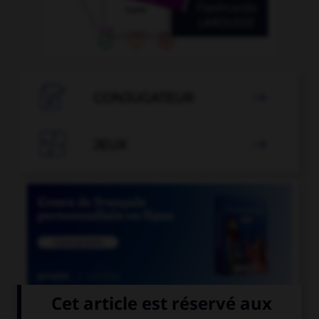

CONJUGATEUR


JEUX


COURS DE FRANÇAIS