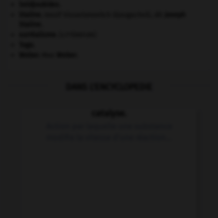
Seldjoukides
.
Staline
.
Iossif Vissarionovitch Djougachvili, dit
Joseph
Staline
.
surréalisme.
[LITTÉRATURE]
Togo
.
Weber
.
Max
Weber
.
DANS L'ENCYCLOPEDIE
catalyse.
Action par laquelle une substance
modifie la vitesse d'une réaction...