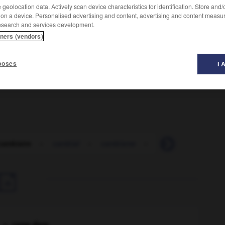
geolocation data. Actively scan device characteristics for identification. Store and
 on a device. Personalised advertising and content, advertising and content measu
esearch and services development.
tners (vendors)
poses
I 
cambiaire
-
cambial
-
cambisme
-
cambiste
-
cam
