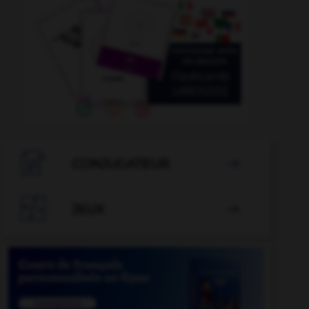

CONJUGATEUR


JEUX
