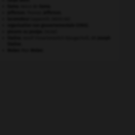
carpe diem
.
Gama
.
Vasco de
Gama
.
Jefferson
.
Thomas
Jefferson
.
locomoteur
(appareil).
[MÉDECINE]
organisation non gouvernementale (ONG).
pieuvre ou poulpe
.
[FAUNE]
Staline
.
Iossif Vissarionovitch Djougachvili, dit
Joseph
Staline
.
Weber
.
Max
Weber
.