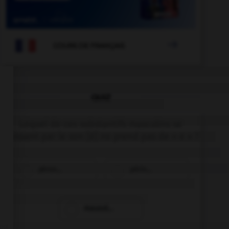

COURS DE FRANÇAIS
QUIZ
Lequel de ces substantifs masculins se
finissant par le son [é] ne prend pas de « e » ?
péron…
périn…
mausol…