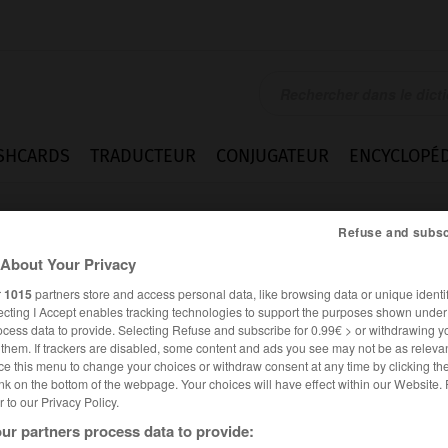
SHCARDS
TRADUCTEUR
CONJUGATEUR
ENCYCLOPÉD
Refuse and subsc
About Your Privacy
r
1015
partners store and access personal data, like browsing data or unique identif
ecting I Accept enables tracking technologies to support the purposes shown unde
ocess data to provide. Selecting Refuse and subscribe for 0.99€ > or withdrawing y
e them. If trackers are disabled, some content and ads you see may not be as relevan
ce this menu to change your choices or withdraw consent at any time by clicking t
nk on the bottom of the webpage. Your choices will have effect within our Website.
er to our Privacy Policy.
ur partners process data to provide: