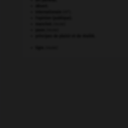
art pariétal.
désert.
e
Internationale
(III
).
l'opinion (publique).
manchot
.
[FAUNE]
paon
.
[FAUNE]
principes de plaisir et de réalité.
tigre
.
[FAUNE]