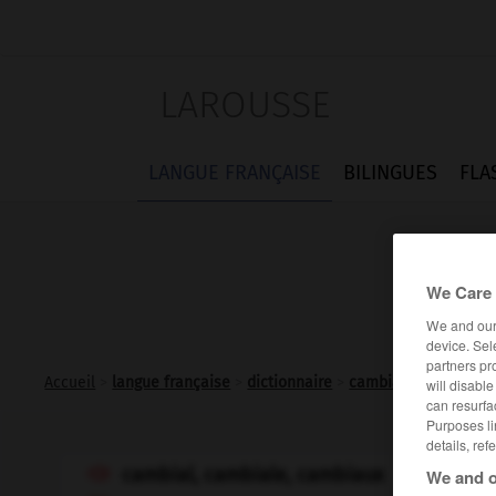
LAROUSSE
LANGUE FRANÇAISE
BILINGUES
FLA
We Care 
We and ou
device. Sel
partners pr
Accueil
>
langue française
>
dictionnaire
>
cambial adj.
will disabl
can resurfa
Purposes li
details, ref
cambial, cambiale, cambiaux
We and o
