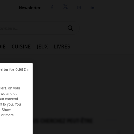
Newsletter




IE
CUISINE
JEUX
LIVRES
ribe for 0.99€ >
iers, on your
r we and our
our consent
t to you. You
he Show
 For more
VOUS CHERCHEZ PEUT-ÊTRE