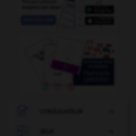

CONJUGATEUR


JEUX
