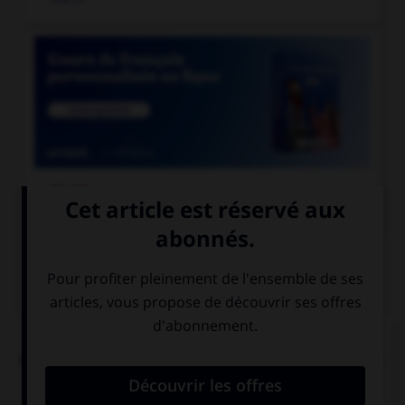

COURS DE FRANÇAIS
QUIZ
L'accent circonflexe a remplacé, dans un grand
nombre de mots du français moderne, une lettre.
Laquelle ?