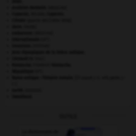
atlas.
avulsion dentaire
.
[MÉDECINE]
Copernic
.
Nicolas
Copernic
.
Crimée
(guerre de) [1854-1856].
daim
.
[FAUNE]
embarrure
.
[MÉDECINE]
e
Internationale
(III
).
invasions.
[HISTOIRE]
Jeux Olympiques de la Grèce antique
.
Léonard
de Vinci.
Nietzsche
.
Friedrich
Nietzsche
.
e
République
(V
).
Rome antique : l'Empire romain
.
[27 avant J.-C.-476 après J.-
C.]
santé.
.
[DOSSIER]
Swaziland
.
OUTILS