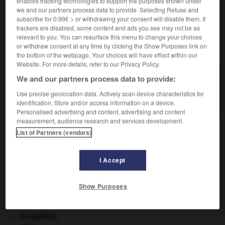
enables tracking technologies to support the purposes shown under
notamment celle des Beatles.
we and our partners process data to provide. Selecting Refuse and
subscribe for 0.99€ > or withdrawing your consent will disable them. If
trackers are disabled, some content and ads you see may not be as
relevant to you. You can resurface this menu to change your choices
VOUS CHERCHEZ PEUT-ÊTRE
or withdraw consent at any time by clicking the Show Purposes link on
the bottom of the webpage. Your choices will have effect within our
Website. For more details, refer to our Privacy Policy.
britpop n.f.
We and our partners process data to provide:
Genre musical apparu au milieu des années 1990,
Use precise geolocation data. Actively scan device characteristics for
influencé par...
identification. Store and/or access information on a device.
Personalised advertising and content, advertising and content
measurement, audience research and services development.
List of Partners (vendors)
sure
-
britannique
-
britpop
-
brit_pop
-
brittoniq
I Accept

Show Purposes
À DÉCOUVRIR DANS L'ENCYCLOPÉDIE
art pariétal.