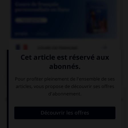

COURS DE FRANÇAIS
QUIZ
Dans la locution « îles [britanniques] », faut-il
mettre une majuscule à l'adjectif « britanniques »
?
oui
non