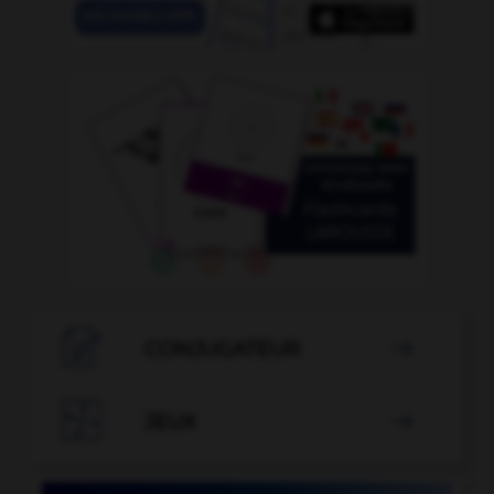

CONJUGATEUR


JEUX
