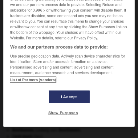
we and our partners process data to provide. Selecting Refuse and
subscribe for 0.99€ > or withdrawing your consent will disable them. If
VOUS CHERCHEZ PEUT-ÊTRE
trackers are disabled, some content and ads you see may not be as
relevant to you. You can resurface this menu to change your choices
or withdraw consent at any time by clicking the Show Purposes link on
border collie n.m.
the bottom of the webpage. Your choices will have effect within our
Chien de berger anglais réputé pour son aptitude à
Website. For more details, refer to our Privacy Policy.
la conduite...
We and our partners process data to provide:
Use precise geolocation data. Actively scan device characteristics for
identification. Store and/or access information on a device.
Personalised advertising and content, advertising and content
measurement, audience research and services development.
éliser
-
border
-
border collie
-
bordereau
-
borde
List of Partners (vendors)

I Accept
À DÉCOUVRIR DANS L'ENCYCLOPÉDIE
Show Purposes
absorption intestinale
.
[MÉDECINE]
Ave, Caesar, morituri te salutant
.
Beethoven
.
Ludwig van
Beethoven
.
Cent-Jours
(les).