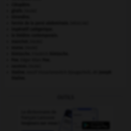
Cléopâtre
.
girafe
.
[FAUNE]
Girondins
.
hernie de la paroi abdominale
.
[MÉDECINE]
impératif catégorique.
le théâtre contemporain.
manchot
.
[FAUNE]
morse
.
[FAUNE]
Nietzsche
.
Friedrich
Nietzsche
.
Poe
.
Edgar Allan
Poe
.
saumon
.
[FAUNE]
Staline
.
Iossif Vissarionovitch Djougachvili, dit
Joseph
Staline
.
OUTILS