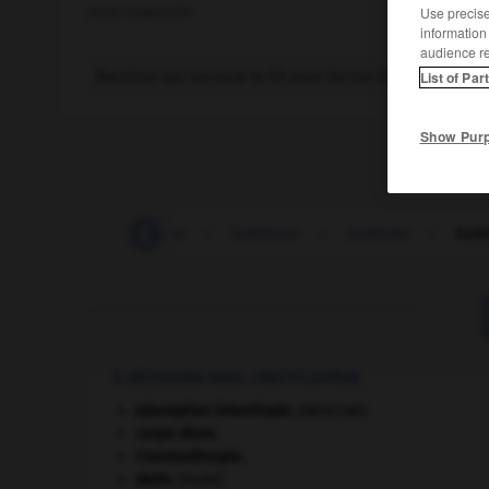
nom masculin
Use precise 
information
audience r
Machine qui enroule le fil sous forme d'une bobine, ut
List of Par
Show Pur
bobiner
-
bobinette
-
bobineur
-
bobinier
-
bobi
À DÉCOUVRIR DANS L'ENCYCLOPÉDIE
absorption intestinale
.
[MÉDECINE]
carpe diem
.
Constantinople
.
daim
.
[FAUNE]