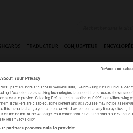
SHCARDS
TRADUCTEUR
CONJUGATEUR
ENCYCLOPÉD
Refuse and subsc
About Your Privacy
r
1015
partners store and access personal data, like browsing data or unique identif
ecting I Accept enables tracking technologies to support the purposes shown unde
ocess data to provide. Selecting Refuse and subscribe for 0.99€ > or withdrawing y
e them. If trackers are disabled, some content and ads you see may not be as relevan
ce this menu to change your choices or withdraw consent at any time by clicking t
nk on the bottom of the webpage. Your choices will have effect within our Website.
er to our Privacy Policy.
ur partners process data to provide: