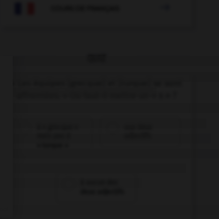

COURS DE FRANÇAIS
QUIZ
« Les équipes [grecque] et [turque] se sont
affrontées. » Où faut-il mettre un « s » ?
à « grecque »
aux deux
mais pas à
adjectifs
« turque »
à aucun des
deux adjectifs