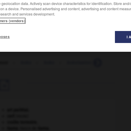
geolocation data. Actively scan device characteristics for identification. Store and
 on a device. Personalised advertising and content, advertising and content measu
esearch and services development.
ilisée en filature, retordage, tissage et bonneterie.
tners (vendors)
poses
I 
noir
-
bobo
-
bobo
-
boboïsation
-
bobolink
-

art pariétal.
cerf
.
[FAUNE]
croûte terrestre.
Gama
.
Vasco de
Gama
.