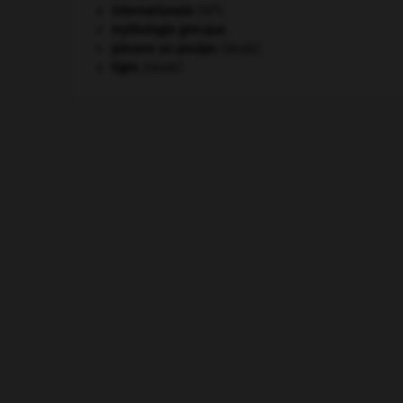
e
Internationale
(III
).
mythologie grecque.
pieuvre ou poulpe
.
[FAUNE]
tigre
.
[FAUNE]