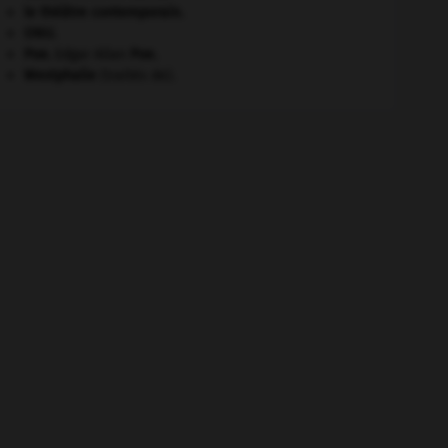
le théâtre contemporain.
ONU
.
Poe
.
Edgar Allan
Poe
.
Westphalie
(traités de).