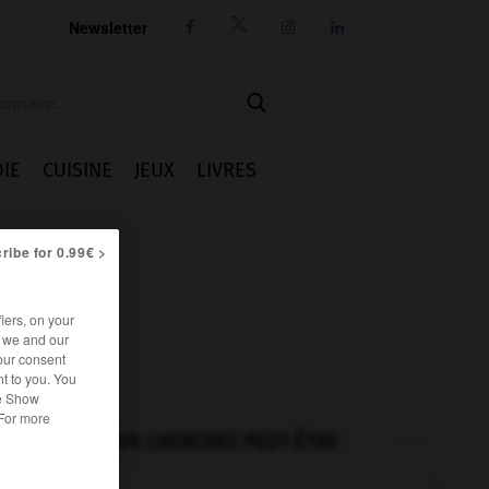
Newsletter




IE
CUISINE
JEUX
LIVRES
ribe for 0.99€ >
iers, on your
r we and our
our consent
t to you. You
he Show
 For more
VOUS CHERCHEZ PEUT-ÊTRE