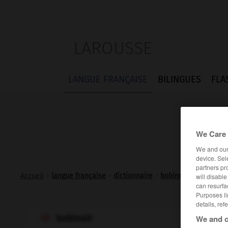
LAROUSSE
LANGUE FRANÇAISE
BILINGUES
FLA
We Care 
We and ou
device. Sel
partners pr
Accueil
>
langue française
>
dictionnaire
>
bobinoir n.m.
will disabl
can resurfa
Purposes li
details, ref
bobinoir
We and o
