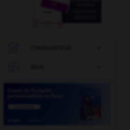

CONJUGATEUR


JEUX
