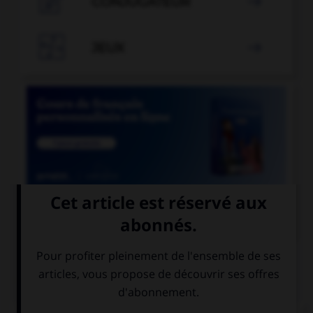

CONJUGATEUR


JEUX


COURS DE FRANÇAIS
QUIZ