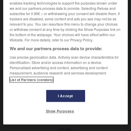
enables tracking technologies to support the purposes shown under
we and our partners process data to provide. Selecting Refuse and
User de moyens indirects, détournés, de ruses :
2.
subscribe for 0.99€ > or withdrawing your consent will disable them. If
Répondre sans biaiser.
trackers are disabled, some content and ads you see may not be as
Synonymes :
relevant to you. You can resurface this menu to change your choices
feinter
(familier)
-
louvoyer
-
temporiser
-
tergiverser
or withdraw consent at any time by clicking the Show Purposes link on
the bottom of the webpage. Your choices will have effect within our
- tortiller
(familier)
Website. For more details, refer to our Privacy Policy.
We and our partners process data to provide:
Use precise geolocation data. Actively scan device characteristics for
VOUS CHERCHEZ PEUT-ÊTRE
identification. Store and/or access information on a device.
Personalised advertising and content, advertising and content
measurement, audience research and services development.
biaiser v.i.
List of Partners (vendors)
Être en biais.
I Accept
Show Purposes
-
biais
-
biaisé
-
biaiser
-
biallyle
-
biarrot
-