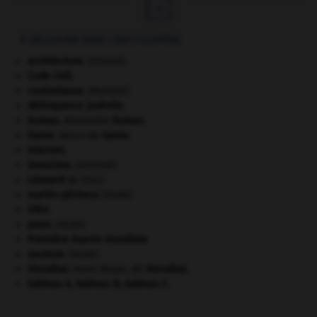

À DÉCOUVRIR DANS L'ENCYCLOPÉDIE
architecture.
.
[DOSSIER]
Code civil.
contrebasse
.
[MUSIQUE]
délinquance juvénile.
Dumas
.
Alexandre
Dumas
.
Gama
.
Vasco de
Gama
.
Internet
.
invasions.
[HISTOIRE]
Léonard
de Vinci.
martin-pêcheur
.
[FAUNE]
ONU
.
paon
.
[FAUNE]
Première Guerre mondiale
.
saumon
.
[FAUNE]
Stendhal
.
Henri Beyle, dit
Stendhal
.
tableau A, tableau B, tableau C.