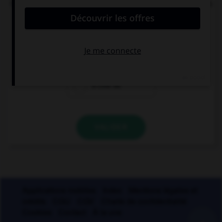
Quelle est la signification du préfixe « sym » dans
« symphonie » ou « symbiose » ?
pour
avec
à côté de
VALIDER
Applications mobiles
Index
Mentions légales et
crédits
CGU
CGV
Charte de confidentialité
Cookies
Contact
À la une
+