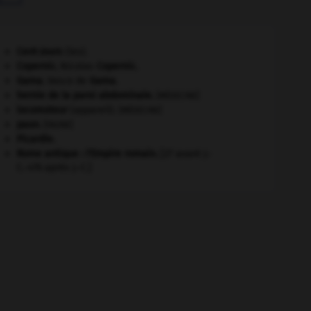
Cent-Jours
(les).
Copernic
.
Nicolas
Copernic
.
Gama
.
Vasco de
Gama
.
hernie de la paroi abdominale
.
[MÉDECINE]
locomoteur
(appareil).
[MÉDECINE]
paon
.
[FAUNE]
Picardie
.
Rome antique : l'Empire romain
.
[27 avant J.-
C.-476 après J.-C.]