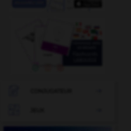

CONJUGATEUR


JEUX
