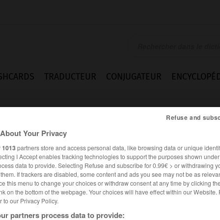
SHCARDS
TRADUCTEUR
CONJUGATEUR
ENCYCLOPÉD
Refuse and subsc
About Your Privacy
r
1013
partners store and access personal data, like browsing data or unique identif
ecting I Accept enables tracking technologies to support the purposes shown unde
ocess data to provide. Selecting Refuse and subscribe for 0.99€ > or withdrawing y
e them. If trackers are disabled, some content and ads you see may not be as relevan
ce this menu to change your choices or withdraw consent at any time by clicking t
nk on the bottom of the webpage. Your choices will have effect within our Website.
er to our Privacy Policy.
ur partners process data to provide: