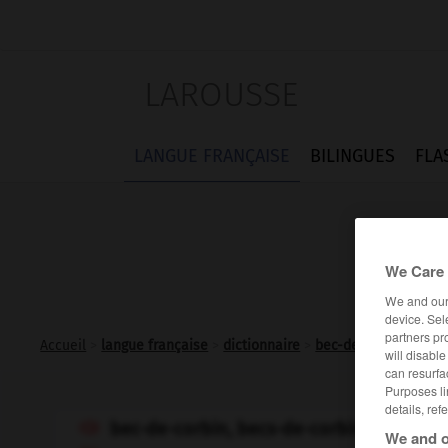
LAROUSSE
LANGUE FRANÇAISE
BILINGUES
FLA
We Care 
We and ou
device. Sel
partners pr
Accueil
>
langue française
>
dictionnaire
>
bec-de-corbin n.m.
will disabl
can resurfa
Purposes li
details, ref
bec-de-corbin, becs-de-corbin

We and o