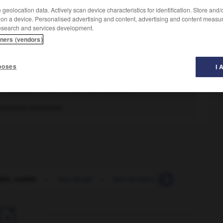
geolocation data. Actively scan device characteristics for identification. Store and
 on a device. Personalised advertising and content, advertising and content measu
esearch and services development.
tners (vendors)
fer pointu était arqué en bec d'oiseau, et qui était
poses
I 
sés à la garde du souverain.
exécution et à la finition de tels profils.
certaines moulures.
bin, corbin
-
bec-de-jar
-
bec-de-lièvre
-
bec-de-perr
