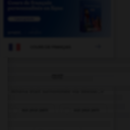

COURS DE FRANÇAIS
QUIZ
Athéna était surnommée «la déesse...»
aux yeux pairs
aux yeux pers