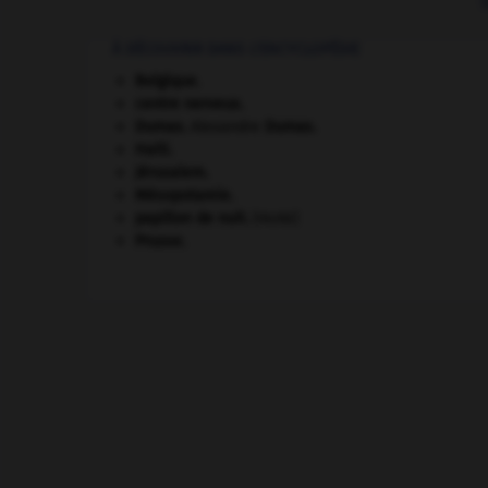
À DÉCOUVRIR DANS L'ENCYCLOPÉDIE
Belgique
.
centre nerveux.
Dumas
.
Alexandre
Dumas
.
Haïti
.
Jérusalem
.
Mésopotamie
.
papillon de nuit
.
[FAUNE]
Prusse
.