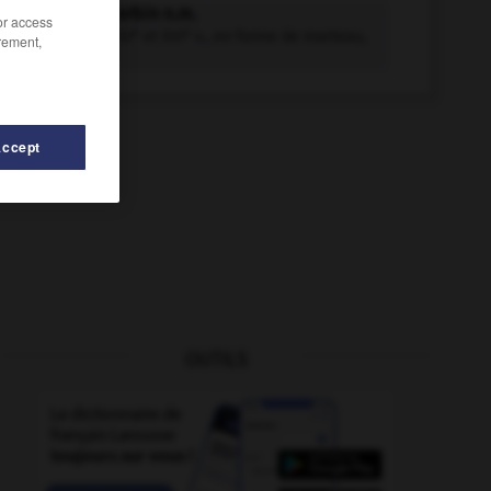
bec-de-corbin n.m.
/or access
e
e
Arme des XV
et XVI
s., en forme de marteau,
rement,
dont...
Accept
OUTILS
oquet
-
bec-en-ciseaux
-
bec-en-fourreau
-
because