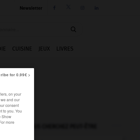
Newsletter




IE
CUISINE
JEUX
LIVRES
ribe for 0.99€ >
iers, on your
r we and our
our consent
t to you. You
he Show
 For more
VOUS CHERCHEZ PEUT-ÊTRE