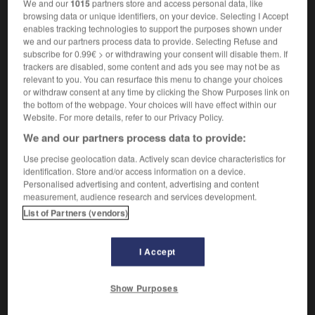
We and our
1015
partners store and access personal data, like
réescompté à la Banque de France ou facilement
browsing data or unique identifiers, on your device. Selecting I Accept
négociable.
enables tracking technologies to support the purposes shown under
Se dit d'une ville où il existe au moins un guichet
2.
we and our partners process data to provide. Selecting Refuse and
subscribe for 0.99€ > or withdrawing your consent will disable them. If
permanent de banque.
trackers are disabled, some content and ads you see may not be as
relevant to you. You can resurface this menu to change your choices
or withdraw consent at any time by clicking the Show Purposes link on
the bottom of the webpage. Your choices will have effect within our
VOUS CHERCHEZ PEUT-ÊTRE
Website. For more details, refer to our Privacy Policy.
We and our partners process data to provide:
bancable adj.
Use precise geolocation data. Actively scan device characteristics for
Se dit d'un effet de commerce susceptible d'être
identification. Store and/or access information on a device.
Personalised advertising and content, advertising and content
réescompté à la...
measurement, audience research and services development.
List of Partners (vendors)
I Accept

DIFFICULTÉS
ORTHOGRAPHE
Show Purposes
Les deux graphies,
bancable
(comme
bancaire
) et