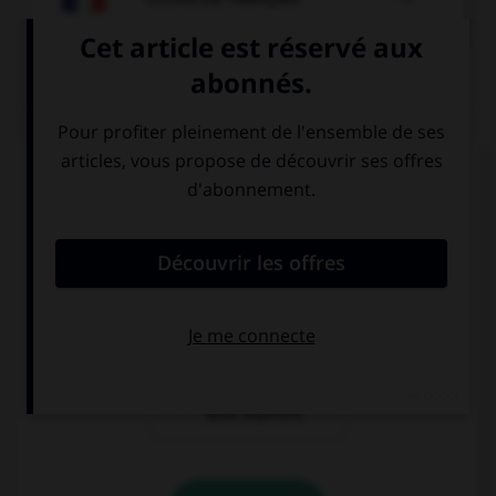
QUIZ
« Les équipes [grecque] et [turque] se sont
affrontées. » Où faut-il mettre un « s » ?
à « grecque »
aux deux
mais pas à
adjectifs
« turque »
à aucun des
deux adjectifs