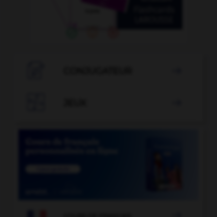

CONJUGATEUR


JEUX


COURS DE FRANÇAIS