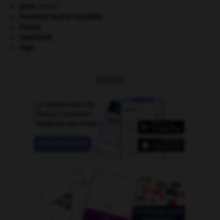
paon
.
[FAUNE]
Première Guerre mondiale
.
Prusse
.
Swaziland
.
Togo
.
OUTILS