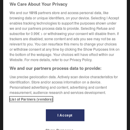
We Care About Your Privacy
ban était le représentant du roi de Hongrie [1102-1918]).
We and our
1015
partners store and access personal data, like
browsing data or unique identifiers, on your device. Selecting I Accept
enables tracking technologies to support the purposes shown under
we and our partners process data to provide. Selecting Refuse and
VOUS CHERCHEZ PEUT-ÊTRE
subscribe for 0.99€ > or withdrawing your consent will disable them. If
trackers are disabled, some content and ads you see may not be as
relevant to you. You can resurface this menu to change your choices
ban n.m.
or withdraw consent at any time by clicking the Show Purposes link on
Titre porté, dans les pays des Slaves du Sud et...
the bottom of the webpage. Your choices will have effect within our
Website. For more details, refer to our Privacy Policy.
ban n.m.
We and our partners process data to provide:
Pouvoir de commandement du seigneur ;
proclamation publique d'un ordre, d'un...
Use precise geolocation data. Actively scan device characteristics for
identification. Store and/or access information on a device.
bans n.m. pl.
Personalised advertising and content, advertising and content
Bans de mariage, notification publique, orale
measurement, audience research and services development.
ou écrite, d'un futur...
List of Partners (vendors)
À ban
Être en rupture de ban
I Accept
Mettre quelqu'un au ban de la société
Un ban pour quelqu'un