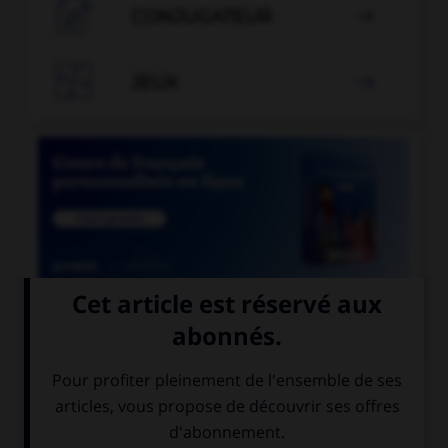

CONJUGATEUR


JEUX


COURS DE FRANÇAIS
QUIZ