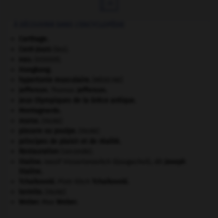

À DÉCOUVRIR DANS L'ENCYCLOPÉDIE
Carthage
.
Cent-Jours
(les).
eau.
.
[DOSSIER]
Hongkong
.
hypertonie musculaire
.
[MÉDECINE]
Jefferson
.
Thomas
Jefferson
.
Jeux Olympiques de la Grèce antique
.
Montagnards.
morse
.
[FAUNE]
pieuvre ou poulpe
.
[FAUNE]
principes de plaisir et de réalité.
Restauration
(seconde).
Staline
.
Iossif Vissarionovitch Djougachvili, dit
Joseph
Staline
.
Tchaïkovski
.
Piotr Ilitch
Tchaïkovski
.
termite
.
[FAUNE]
Weber
.
Max
Weber
.