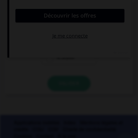
Ces mots prennent un ou deux « m ». Lequel ne
prend qu'un seul « m » ?
a…onite
a…oniac
a…aryllis
VALIDER
Applications mobiles
Index
Mentions légales et
crédits
CGU
CGV
Charte de confidentialité
Cookies
Contact
À la une