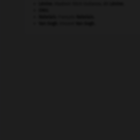
Lénine
.
Vladimir Ilitch Oulianov, dit
Lénine
.
ONU
.
Rabelais
.
François
Rabelais
.
Van Gogh
.
Vincent
Van Gogh
.