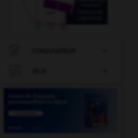

CONJUGATEUR


JEUX
