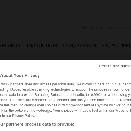
SHCARDS
TRADUCTEUR
CONJUGATEUR
ENCYCLOPÉD
Refuse and subsc
About Your Privacy
r
1015
partners store and access personal data, like browsing data or unique identif
ecting I Accept enables tracking technologies to support the purposes shown unde
ocess data to provide. Selecting Refuse and subscribe for 0.99€ > or withdrawing y
e them. If trackers are disabled, some content and ads you see may not be as relevan
ce this menu to change your choices or withdraw consent at any time by clicking t
nk on the bottom of the webpage. Your choices will have effect within our Website.
er to our Privacy Policy.
ur partners process data to provide: