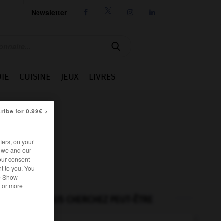
Newsletter




IE
CUISINE
JEUX
LIVRES
ribe for 0.99€ >
iers, on your
r we and our
our consent
t to you. You
he Show
 For more
VOUS CHERCHEZ PEUT-ÊTRE