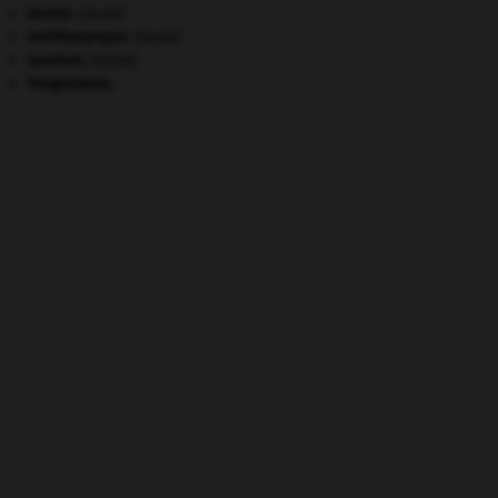
morse
.
[FAUNE]
ornithorynque
.
[FAUNE]
saumon
.
[FAUNE]
Yougoslavie
.