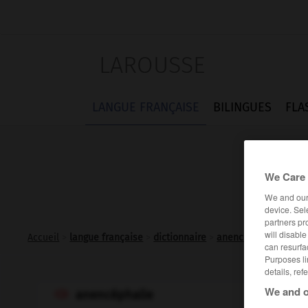
LAROUSSE
LANGUE FRANÇAISE
BILINGUES
FLA
We Care 
We and ou
device. Sel
partners pr
will disabl
Accueil
>
langue française
>
dictionnaire
>
anencéphalie n.f.
can resurfa
Purposes li
details, ref
We and o
anencéphalie
