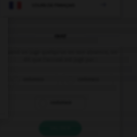

COURS DE FRANÇAIS
QUIZ
Quand on juge quelqu'un en son absence, on
dit que l'accusé est jugé par :
costumace
contumace
coutumace
VALIDER