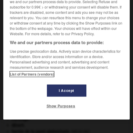
we and our partners process data to provide. Selecting Refuse and
VOUS CHERCHEZ PEUT-ÊTRE
subscribe for 0.99€ > or withdrawing your consent will disable them. If
trackers are disabled, some content and ads you see may not be as
relevant to you. You can resurface this menu to change your choices
amateloter v.t.
or withdraw consent at any time by clicking the Show Purposes link on
the bottom of the webpage. Your choices will have effect within our
Répartir les matelots d'un navire par groupes de
Website. For more details, refer to our Privacy Policy.
deux.
We and our partners process data to provide:
Use precise geolocation data. Actively scan device characteristics for
identification. Store and/or access information on a device.
Personalised advertising and content, advertising and content
tte
-
amastridé
-
amateloter
-
amateur
-
amateur
measurement, audience research and services development.
List of Partners (vendors)

I Accept
À DÉCOUVRIR DANS L'ENCYCLOPÉDIE
Show Purposes
architecture.
.
[DOSSIER]
avulsion dentaire
.
[MÉDECINE]
Carthage
.
désert.
hernie de la paroi abdominale
.
[MÉDECINE]