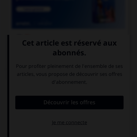

COURS DE FRANÇAIS
QUIZ
Ces trois mots se terminent par le son [cie] ;
lequel prend un « c » et non un « t » dans la
syllabe finale ?
argu…ie
alopé…ie