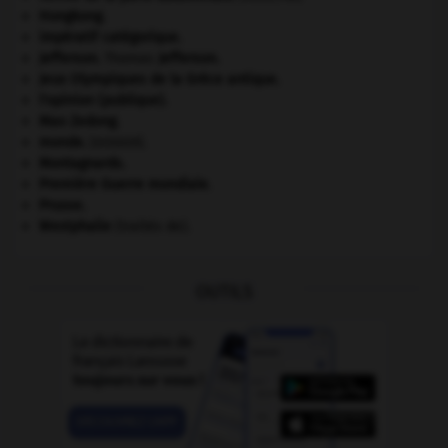
Hongkong
.
impératif catégorique.
Jefferson
.
Thomas
Jefferson
.
Jeux Olympiques de la Grèce antique
.
l'opinion (publique).
Mao Zedong
.
monde.
.
[DOSSIER]
Montagnards.
Première Guerre mondiale
.
Prusse
.
Westphalie
(traités de).
OUTILS