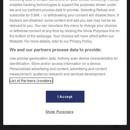
enables tracking technologies to support the purposes shown under
we and our partners process data to provide. Selecting Refuse and
subscribe for 0.99€ > or withdrawing your consent will disable them. If
trackers are disabled, some content and ads you see may not be as
VOUS CHERCHEZ PEUT-ÊTRE
relevant to you. You can resurface this menu to change your choices
or withdraw consent at any time by clicking the Show Purposes link on
the bottom of the webpage. Your choices will have effect within our
aloyau n.m.
Website. For more details, refer to our Privacy Policy.
Morceau de la carcasse de bœuf correspondant à
We and our partners process data to provide:
la région du...
Use precise geolocation data. Actively scan device characteristics for
identification. Store and/or access information on a device.
Personalised advertising and content, advertising and content
measurement, audience research and services development.
List of Partners (vendors)

DIFFICULTÉS
PRONONCIATION
I Accept
[alwajo]
, comme dans
boyau
.
Show Purposes
-
alourdissement
-
aloyau
-
alpaga
-
alpage
-