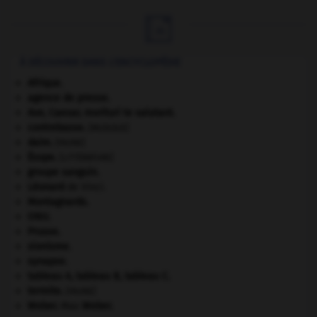

À DÉCOUVRIR DANS L'ENCYCLOPÉDIE
Afrique
.
agence de presse.
Ave, Caesar, morituri te salutant
.
contrebasse
.
[MUSIQUE]
daim
.
[FAUNE]
Ésope
.
[LITTÉRATURE]
groupe sanguin.
Léonard
de Vinci.
Montagnards.
ONU
.
Prusse
.
sionisme.
synapse.
tableau A, tableau B, tableau C.
termite
.
[FAUNE]
Weber
.
Max
Weber
.