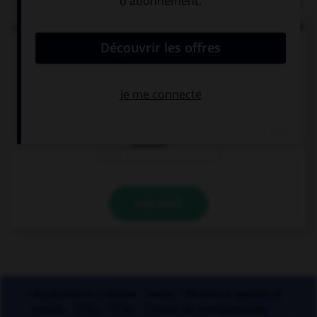
Lequel de ces mots n'est pas formé avec le préfixe
« mal » ?
malintentionné
malappris
malaxer
VALIDER
Applications mobiles
Index
Mentions légales et
crédits
CGU
CGV
Charte de confidentialité