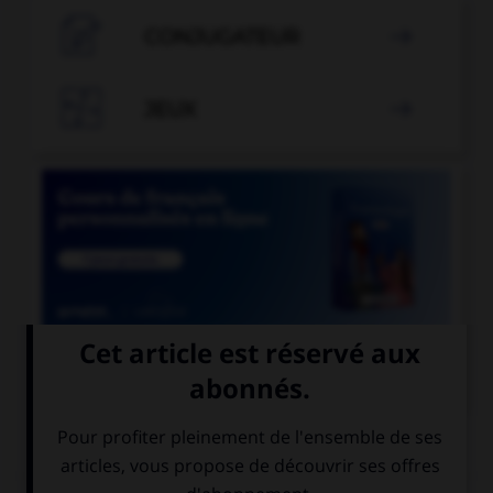

CONJUGATEUR


JEUX


COURS DE FRANÇAIS
QUIZ