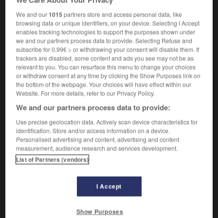
aéroglisseur
We and our
1015
partners store and access personal data, like
browsing data or unique identifiers, on your device. Selecting I Accept
enables tracking technologies to support the purposes shown under
we and our partners process data to provide. Selecting Refuse and
subscribe for 0.99€ > or withdrawing your consent will disable them. If
VOUS CHERCHEZ PEUT-ÊTRE
trackers are disabled, some content and ads you see may not be as
relevant to you. You can resurface this menu to change your choices
or withdraw consent at any time by clicking the Show Purposes link on
Aérotrain n.m.
the bottom of the webpage. Your choices will have effect within our
Véhicule à coussins d'air à grande vitesse glissant
Website. For more details, refer to our Privacy Policy.
sur une voie spéciale.
We and our partners process data to provide:
Use precise geolocation data. Actively scan device characteristics for
identification. Store and/or access information on a device.
Personalised advertising and content, advertising and content
measurement, audience research and services development.
rothermodynamique
-
Aérotrain
-
aérotransport
-
aér
List of Partners (vendors)

I Accept
À DÉCOUVRIR DANS L'ENCYCLOPÉDIE
Show Purposes