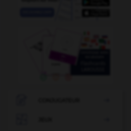

CONJUGATEUR


JEUX
