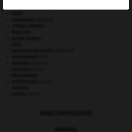
Abraham
.
Ave, Caesar, morituri te salutant
.
Chine
.
contrebasse
.
[MUSIQUE]
critique littéraire.
États-Unis
.
groupe sanguin.
Haïti
.
hypertonie musculaire
.
[MÉDECINE]
e
Internationale
(III
).
invasions.
[HISTOIRE]
Léonard
de Vinci.
Mésopotamie
.
ornithorynque
.
[FAUNE]
sionisme.
termite
.
[FAUNE]
DANS L'ENCYCLOPEDIE
Aérotrain.