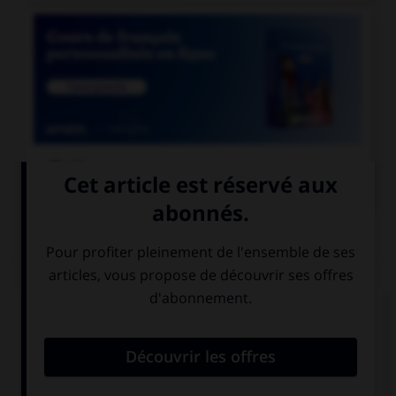

COURS DE FRANÇAIS
QUIZ
Quand vous écrivez en toutes lettres « 41
volailles », combien mettez-vous de traits
d'union ?