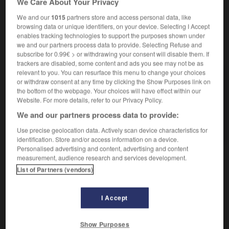
We Care About Your Privacy
1 atmosphère sont très voisines de 0 et 100 °C.)
We and our
1015
partners store and access personal data, like
browsing data or unique identifiers, on your device. Selecting I Accept
enables tracking technologies to support the purposes shown under
we and our partners process data to provide. Selecting Refuse and
VOUS CHERCHEZ PEUT-ÊTRE
subscribe for 0.99€ > or withdrawing your consent will disable them. If
trackers are disabled, some content and ads you see may not be as
relevant to you. You can resurface this menu to change your choices
La connexion avec le serveur de recherche a
or withdraw consent at any time by clicking the Show Purposes link on
échoué, essayez de nouveau dans quelques
the bottom of the webpage. Your choices will have effect within our
instants...
Website. For more details, refer to our Privacy Policy.
We and our partners process data to provide:
Voir
plus
Use precise geolocation data. Actively scan device characteristics for
identification. Store and/or access information on a device.
Personalised advertising and content, advertising and content
measurement, audience research and services development.
List of Partners (vendors)
é_Celsius
-
échelle de température Celsius
-
celte
-
c
I Accept

Show Purposes