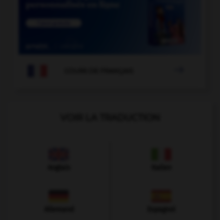

COURS DE FRANÇAIS
VOIR LA TRADUCTION
Anglais
Italien
Allemand
Espagnol