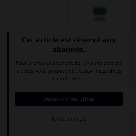
Arabe
VOIR LA DÉFINITION
Dictionnaire de français
QUIZ
Pour dire qu'un hôtel est complet, on dira :
Méi y&obreve;u
Y&obreve;u kōng