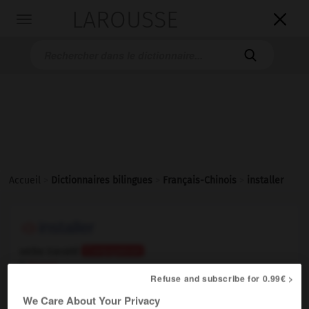
LAROUSSE

Toggle
navigation

Accueil
>
Dictionnaires bilingues
>
Français-Chinois
>
installer
installer
verbe transitif
Conjugaison
1.
(loger)
Refuse and subscribe for 0.99€ >
安顿
[āndùn]
ils nous ont installés dans la chambre d'amis
他们把
We Care About Your Privacy
我们安顿在客房
[tāmen bǎ wǒmen āndùn zài kèfáng]