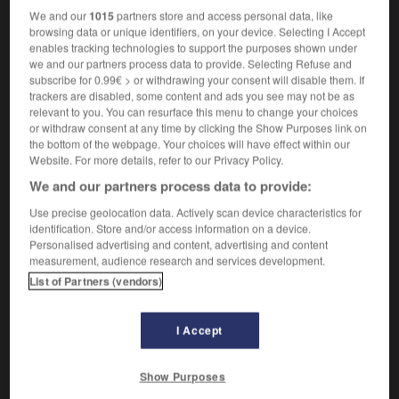
We and our
1015
partners store and access personal data, like
ils sont bien installés
他们好好安顿下来了
[tāmen
browsing data or unique identifiers, on your device. Selecting I Accept
háohǎo āndùn xiàlai le]
enables tracking technologies to support the purposes shown under
2.
(équiper)
we and our partners process data to provide. Selecting Refuse and
安装
[ānzhuāng]
subscribe for 0.99€ > or withdrawing your consent will disable them. If
installer l'électricité
安装电气设备
[ānzhuāng diànqì
trackers are disabled, some content and ads you see may not be as
relevant to you. You can resurface this menu to change your choices
shèbèi]
or withdraw consent at any time by clicking the Show Purposes link on
installer un logiciel
安装一个软件
[ānzhuāng yí ge
the bottom of the webpage. Your choices will have effect within our
ruǎnjiàn]
Website. For more details, refer to our Privacy Policy.
We and our partners process data to provide:
Use precise geolocation data. Actively scan device characteristics for
identification. Store and/or access information on a device.
s'installer
Personalised advertising and content, advertising and content
measurement, audience research and services development.
verbe pronominal
Conjugaison
List of Partners (vendors)
1.
(emménager)
定居
[dìngjū]
il s'est installé en province
他在外省定居了
[tā zài
I Accept
wàishěng dìngjū le]
il s'est installé chez moi pour quelques jours
他在我家
Show Purposes
住了几天
[tā zài wǒ jiā zhù le jǐtiān]