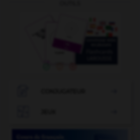
OUTILS

CONJUGATEUR


JEUX
