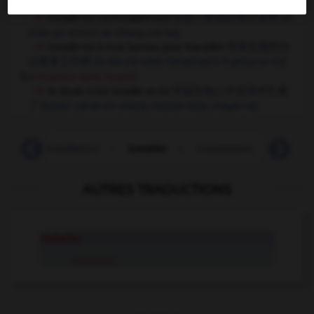
2.
(se placer)
installe-toi confortablement
你找个舒适的地方坐吧
[nǐ
zhǎo ge shūshì de dìfang zuò ba]
installe-toi à mon bureau pour travailler
你呆在我的办
公室里工作吧
[nǐ dāi zài wǒde bàngōngshì lǐ gōngzuò ba]
3.
(s'imposer dans l'esprit)
le doute s'est installé en lui
怀疑在他心中出现并扎根
了
[huáiyí zài tā xīn zhōng chūxiàn bìng zhāgēn le]
ble
-
installation
-
installer
-
instamment
-
insta
AUTRES TRADUCTIONS
installer
s'installer