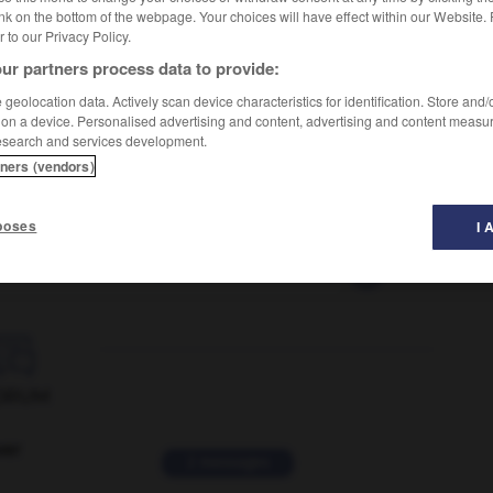
nk on the bottom of the webpage. Your choices will have effect within our Website.
er to our Privacy Policy.
ur partners process data to provide:
geolocation data. Actively scan device characteristics for identification. Store and
 on a device. Personalised advertising and content, advertising and content measu
esearch and services development.
tners (vendors)
poses
I 
ucléaire
-
thermoplastique
-
thermopropulsion
-
ther

ORUM
ver
2 messages