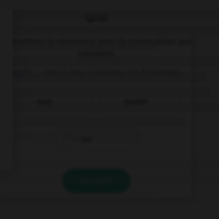
QUIZ
Complétez la séquence avec la proposition qui
convient.
Pupils … run in the corridors, it's forbidden.
must
mustn't
can
VALIDER