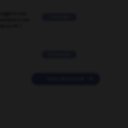
suggérer une
2 messages
mentaire à une
EN en FR ?
11 messages

POSER UNE QUESTION