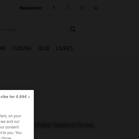
Newsletter




IE
CUISINE
JEUX
LIVRES
ribe for 0.99€ >
iers, on your
r we and our
AUTRES TRADUCTIONS
our consent
t to you. You
he Show