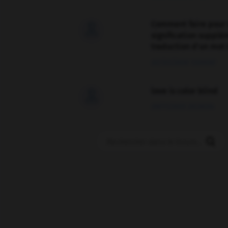
Comment faire pour 

signification supplé
traduction d'un mot 
02/03/2026 13:09:50
love is color blind

09/11/2025 20:28:04
