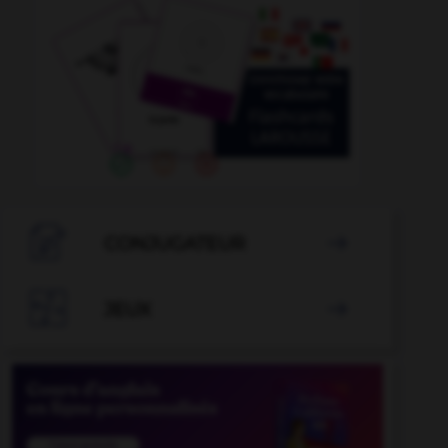

CONJUGATEUR


JEUX
