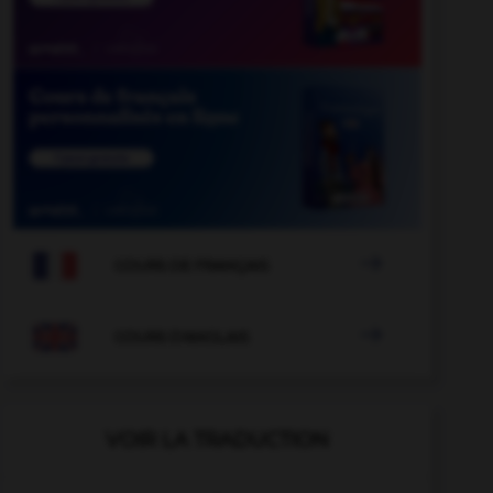

COURS DE FRANÇAIS

COURS D'ANGLAIS
VOIR LA TRADUCTION