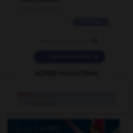
09/11/2025 20:28:04
11 messages


POSER UNE QUESTION
AUTRES TRADUCTIONS
sucer
v.t.
se sucer
v.pr.