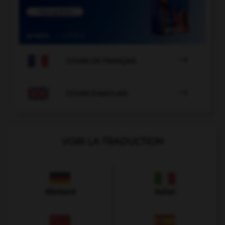

COURS DE FRANÇAIS

COURS D'ANGLAIS
VOIR LA TRADUCTION
Allemand
Italien