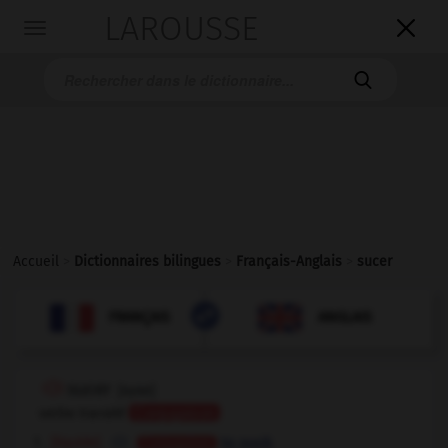
LAROUSSE

Toggle
navigation

Accueil
>
Dictionnaires bilingues
>
Français-Anglais
>
sucer

ANGLAIS
FRANÇAIS
FRANÇAIS
ANGLAIS
sucer
[
syse
]
verbe transitif
Conjugaison
[liquide]
to suck
Conjugaison