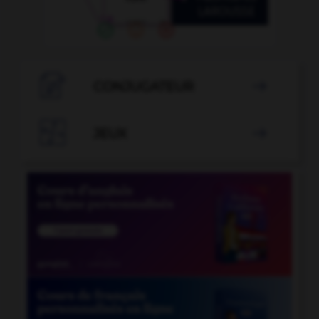

CONJUGATEUR


JEUX
