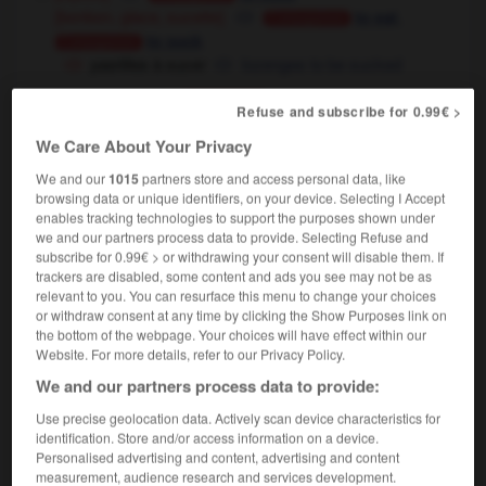
[bonbon, glace, sucette]
,
to eat
Conjugaison
to suck
Conjugaison
pastilles à sucer
lozenges to be sucked
[doigt, stylo]
(on)
to suck
Conjugaison
Refuse and subscribe for 0.99€ >
sucer son pouce
to suck one's thumb
We Care About Your Privacy
[comme pratique sexuelle]
(vulgaire)
Conjugaison
We and our
1015
partners store and access personal data, like
to suck off
(vulgaire)
(separable)
browsing data or unique identifiers, on your device. Selecting I Accept
[boisson]
(très familier)
to tipple
Conjugaison
enables tracking technologies to support the purposes shown under
we and our partners process data to provide. Selecting Refuse and
subscribe for 0.99€ > or withdrawing your consent will disable them. If
trackers are disabled, some content and ads you see may not be as
se sucer
relevant to you. You can resurface this menu to change your choices
verbe pronominal transitif
or withdraw consent at any time by clicking the Show Purposes link on
the bottom of the webpage. Your choices will have effect within our
se sucer les doigts
to suck one's fingers
Website. For more details, refer to our Privacy Policy.
se sucer la pomme
(très familier)
la
OU
We and our partners process data to provide:
poire
(très familier)
le museau
(très familier)
to
OU
neck,
to snog
(UK, très familier),
to make out
(US)
Use precise geolocation data. Actively scan device characteristics for
identification. Store and/or access information on a device.
Personalised advertising and content, advertising and content
measurement, audience research and services development.