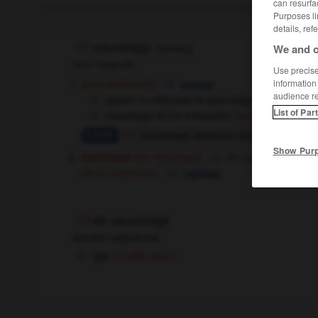
can resurfa
Purposes li
details, ref
sauvetage
[
sovtaʒ
]
We and o
nom masculin
Use precise 
[d'un accidenté]
information
rescue
audience r
opérer
effectuer le sauvetage d'un équipag
OU
List of Par
sauvetage d'une entreprise
financ
(figuré)
sauvetage aérien/en montagne
ai
Show Pur
nautique
[de l'équipage]
life saving,
sea res
[de la cargaison]
salvage
de sauvetage
locution adjectivale
life
(modificateur)