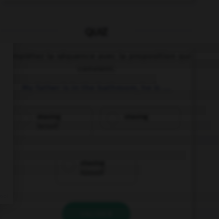
QUIZ
Complétez la séquence avec la proposition qui
convient.
My father is in the bathroom, he is ….
shaving
shaving
herself
shaving
himself
VALIDER