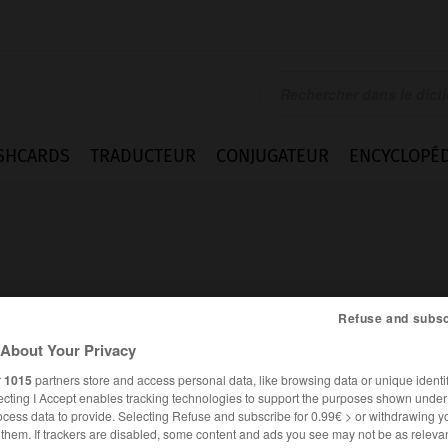
SHCARDS
TRADUCTEUR
CONJUGATEUR
ENCYCLOPÉD
Refuse and subsc
e
About Your Privacy
r
1015
partners store and access personal data, like browsing data or unique identif
ecting I Accept enables tracking technologies to support the purposes shown unde
ocess data to provide. Selecting Refuse and subscribe for 0.99€ > or withdrawing y
FRANÇAIS
ANGLAIS
e them. If trackers are disabled, some content and ads you see may not be as relevan