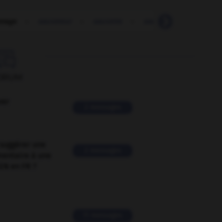
etage
-
sauveteur
-
sauvette
-
sauveur
-
SAV
-

ORUM
ver
2 messages
suggérer une
2 messages
mentaire à une
EN en FR ?
11 messages