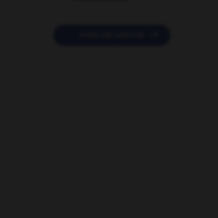

POSER UNE QUESTION