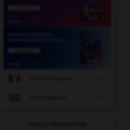

COURS DE FRANÇAIS

COURS D'ANGLAIS
VOIR LA TRADUCTION