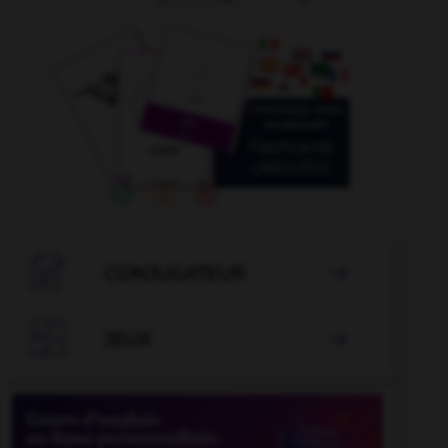
savamment
-
sauvagine
-
sauvegarde
-
sauvegarde

CONJUGATEUR


JEUX
