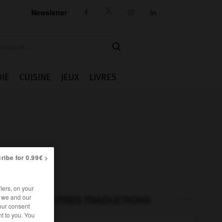
Newsletter




IE
CUISINE
JEUX
LIVRES
ribe for 0.99€ >
iers, on your
r we and our
AUTRES TRADUCTIONS
our consent
t to you. You