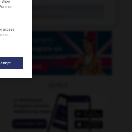
he Show
 For more
sauvetage
n.m.
de sauvetage
loc. adj.
/or access
rement,
Accept
OUTILS