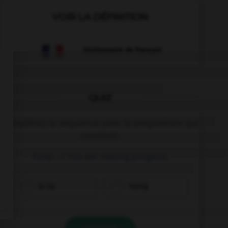
VOIR LA DÉFINITION
Dictionnaire de français
QUIZ
Complétez la séquence avec la proposition qui
convient.
Keep …! You are making progress.
to try
trying