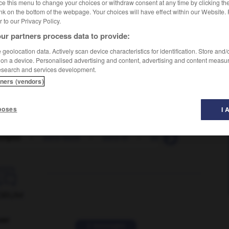
ce this menu to change your choices or withdraw consent at any time by clicking t
nk on the bottom of the webpage. Your choices will have effect within our Website.
er to our Privacy Policy.
ur partners process data to provide:
geolocation data. Actively scan device characteristics for identification. Store and
 on a device. Personalised advertising and content, advertising and content measu
esearch and services development.
tners (vendors)
poses
I 
emploi
-
sans-faute
-
sans-fil
-
sans-gêne
-
sansk

ORUM
ver
2 messages