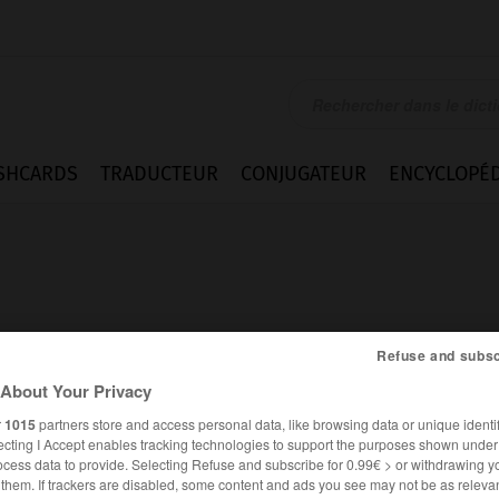
SHCARDS
TRADUCTEUR
CONJUGATEUR
ENCYCLOPÉD
Refuse and subsc
loi
About Your Privacy
r
1015
partners store and access personal data, like browsing data or unique identif
ecting I Accept enables tracking technologies to support the purposes shown unde
ocess data to provide. Selecting Refuse and subscribe for 0.99€ > or withdrawing y
FRANÇAIS
ANGLAIS
e them. If trackers are disabled, some content and ads you see may not be as relevan