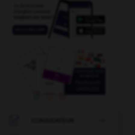

CONJUGATEUR
