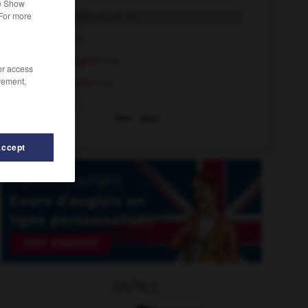
he Show
 For more
sans-emploi
n.m. et n.f.
emploi
n.m.
contre-emploi
n.m.
/or access
rement,
plein-emploi
n.m.
Voir
plus
Accept
rit
-
sans-le-sou
-
sans
-
sans-abri
-
sans-cœur
OUTILS