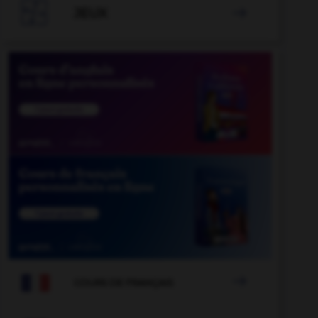

JEUX


COURS DE FRANÇAIS