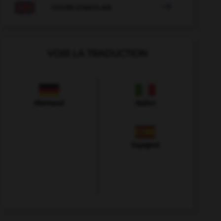

COURS D'ANGLAIS
VOIR LA TRADUCTION
Allemand
Italien
Espagnol