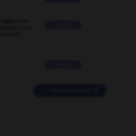
suggérer une
2 messages
mentaire à une
EN en FR ?
11 messages

POSER UNE QUESTION