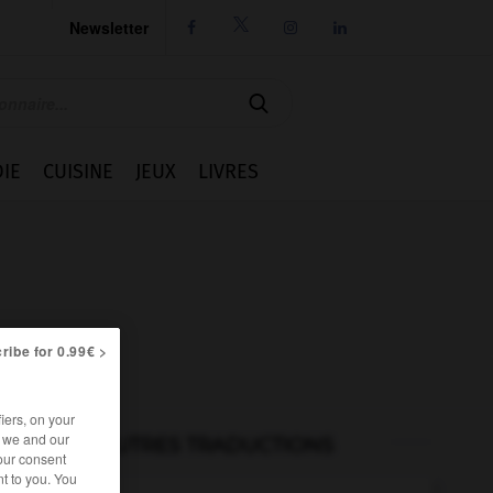
Newsletter




IE
CUISINE
JEUX
LIVRES
ribe for 0.99€ >
iers, on your
r we and our
AUTRES TRADUCTIONS
our consent
t to you. You