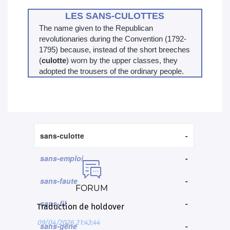
LES SANS-CULOTTES
The name given to the Republican
revolutionaries during the Convention (1792-
1795) because, instead of the short breeches
(
culotte
) worn by the upper classes, they
adopted the trousers of the ordinary people.
sans-culotte
-
sans-emploi
-

sans-faute
-
FORUM
sans-fil
-
Traduction de holdover
09/04/2026 21:43:44
sans-gêne
-