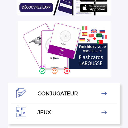

CONJUGATEUR


JEUX
