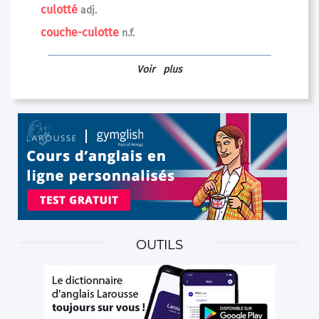
culotté
adj.
couche-culotte
n.f.
Voir
plus
OUTILS