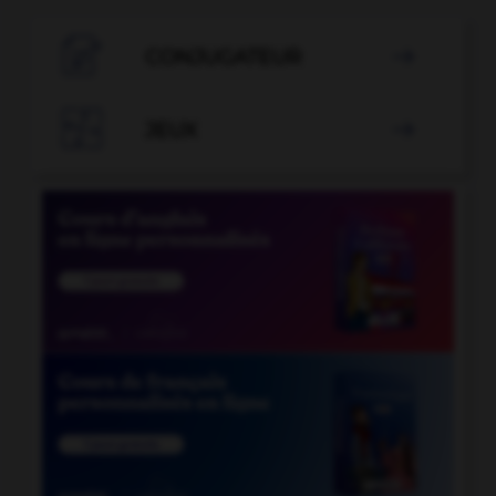

CONJUGATEUR


JEUX
