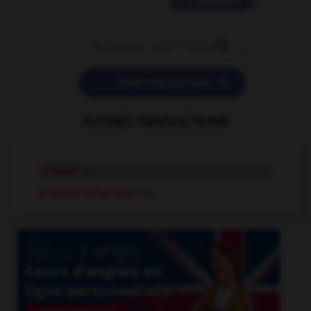
11 messages


POSER UNE QUESTION
AUTRES TRADUCTIONS
pistolet
n.m.
pistolet-mitrailleur
n.m.