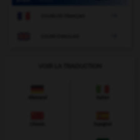

COURS DE FRANÇAIS

COURS D'ANGLAIS
VOIR LA TRADUCTION
Allemand
Italien
Chinois
Espagnol