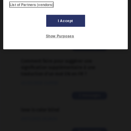

List of Partners (vendors)
FORUM
I Accept
Traduction de holdover
09/04/2026 21:43:44
Show Purposes
2 messages
Comment faire pour suggérer une
signification supplémentaire à une
traduction d'un mot EN en FR ?
02/03/2026 13:09:50
2 messages
love is color blind
09/11/2025 20:28:04