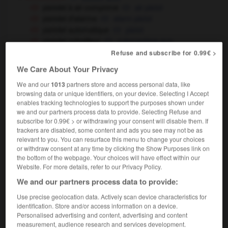
pistolet à air comprimé
air pistol
pistolet d'alarme
alarm pistol
pistolet automatique
pistol
pistolet mitrailleur
submachine-gun
Refuse and subscribe for 0.99€ >
[instrument]
pistolet agrafeur
staple gun
We Care About Your Privacy
pistolet à peinture
spray gun
We and our
1013
partners store and access personal data, like
[jouet]
browsing data or unique identifiers, on your device. Selecting I Accept
enables tracking technologies to support the purposes shown under
pistolet à eau
water pistol
we and our partners process data to provide. Selecting Refuse and
médecine
subscribe for 0.99€ > or withdrawing your consent will disable them. If
(familier)
bottle
trackers are disabled, some content and ads you see may not be as
art
template
relevant to you. You can resurface this menu to change your choices
or withdraw consent at any time by clicking the Show Purposes link on
[petit pain]
bread roll
(Belgique)
the bottom of the webpage. Your choices will have effect within our
Website. For more details, refer to our Privacy Policy.
We and our partners process data to provide:
Use precise geolocation data. Actively scan device characteristics for
pisteur
-
pistil
-
pistolet
-
pistolet-mitrailleur
-
identification. Store and/or access information on a device.
Personalised advertising and content, advertising and content
measurement, audience research and services development.