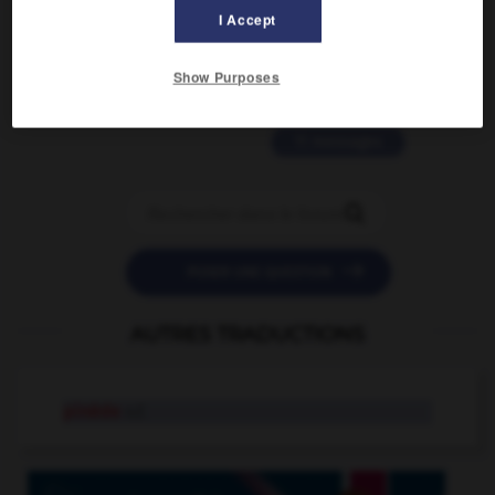
2 messages
I Accept
love is color blind
Show Purposes
09/11/2025 20:28:04
11 messages


POSER UNE QUESTION
AUTRES TRADUCTIONS
pinède
n.f.