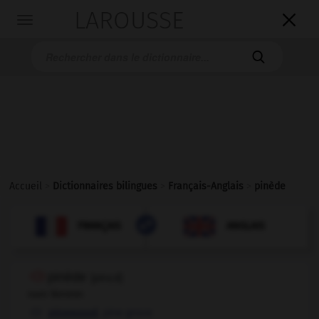
LAROUSSE

Toggle
navigation

Accueil
>
Dictionnaires bilingues
>
Français-Anglais
>
pinède

ANGLAIS
FRANÇAIS
FRANÇAIS
ANGLAIS
pinède
[
pinεd
]
nom féminin
,
pine grove
pinewood