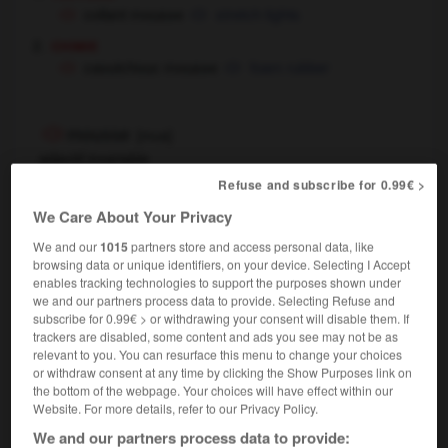
collant mousse
stretch tights
chimie
caoutchouc mousse
foam rubber
mousse
[
mus
]
adjectif invariable
vert mousse
mossgreen
Refuse and subscribe for 0.99€ >
We Care About Your Privacy
We and our
1015
partners store and access personal data, like
mousse
[
mus
]
browsing data or unique identifiers, on your device. Selecting I Accept
nom masculin
enables tracking technologies to support the purposes shown under
cabin boy
we and our partners process data to provide. Selecting Refuse and
subscribe for 0.99€ > or withdrawing your consent will disable them. If
trackers are disabled, some content and ads you see may not be as
relevant to you. You can resurface this menu to change your choices
mousse
[
mus
]
or withdraw consent at any time by clicking the Show Purposes link on
nom féminin
the bottom of the webpage. Your choices will have effect within our
Website. For more details, refer to our Privacy Policy.
[bulles - de shampooing, de crème à raser]
We and our partners process data to provide:
,
lather
foam