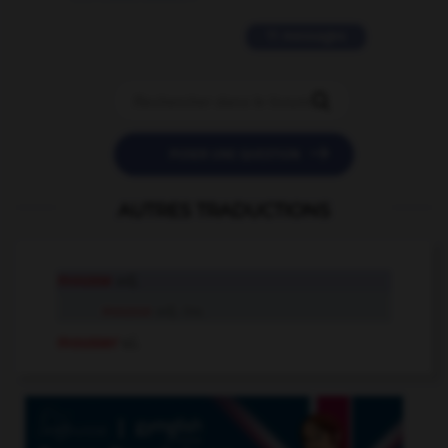
11 messages


POSER UNE QUESTION
AUTRES TRADUCTIONS
mousse
adj.
mousse
adj. inv.
mousser
v.i.