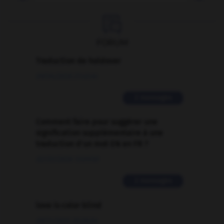

FORUM
Traduction de holdover
09/04/2026 21:43:44
2 messages
Comment faire pour suggérer une
signification supplémentaire à une
traduction d'un mot EN en FR ?
02/03/2026 13:09:50
2 messages
love is color blind
09/11/2025 20:28:04