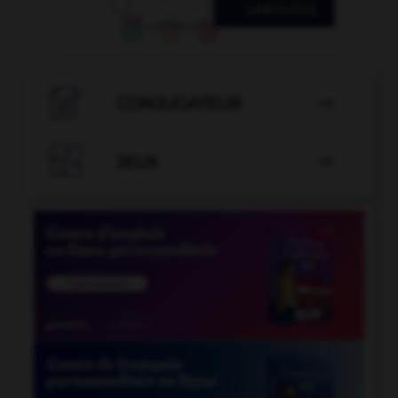

CONJUGATEUR


JEUX
