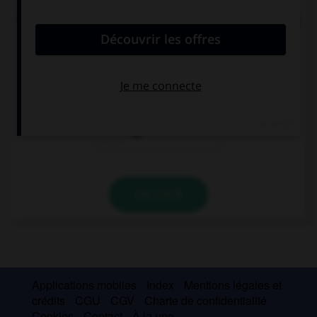
There are … candies for Halloween, we must go to
the shop.
some
any
no
VALIDER
Applications mobiles
Index
Mentions légales et
crédits
CGU
CGV
Charte de confidentialité
Cookies
Contact
À la une