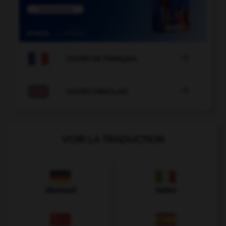

COURS DE FRANÇAIS

COURS D'ANGLAIS
VOIR LA TRADUCTION
Allemand
Italien