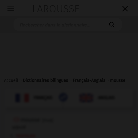
LAROUSSE

Toggle
navigation

Accueil
>
Dictionnaires bilingues
>
Français-Anglais
>
mousse

ANGLAIS
FRANÇAIS
FRANÇAIS
ANGLAIS
mousse
[
mus
]
adjectif
textiles