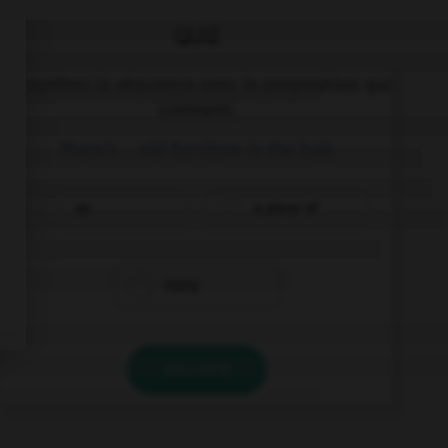
QUIZ
Complétez la séquence avec la proposition qui
convient.
There's … old furniture in the hall.
an
a piece of
many
VALIDER