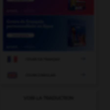

COURS DE FRANÇAIS

COURS D'ANGLAIS
VOIR LA TRADUCTION