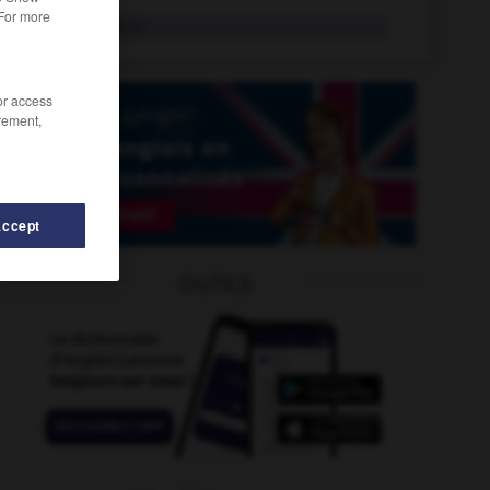
 For more
maçonner
v.t.
/or access
rement,
Accept
OUTILS