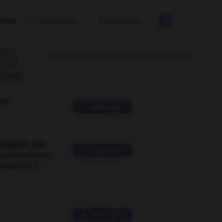
nner
-
maçonnerie
-
maçonnique
-
macramé
-
ma

ORUM
ver
2 messages
suggérer une
2 messages
mentaire à une
EN en FR ?
11 messages