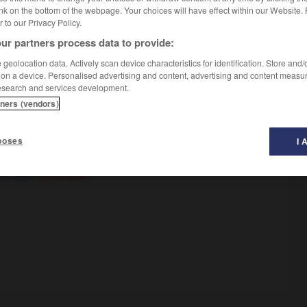
nk on the bottom of the webpage. Your choices will have effect within our Website.
er to our Privacy Policy.
ur partners process data to provide:
geolocation data. Actively scan device characteristics for identification. Store and
 on a device. Personalised advertising and content, advertising and content measu
esearch and services development.
rickwork for
tners (vendors)
ricks
poses
I 
ck up
(separable)
over
OU
(separable)