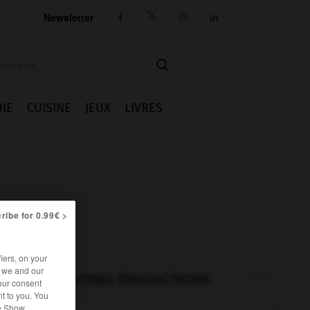
Newsletter




IE
CUISINE
JEUX
LIVRES
ribe for 0.99€ >
iers, on your
r we and our
AUTRES TRADUCTIONS
our consent
t to you. You
he Show