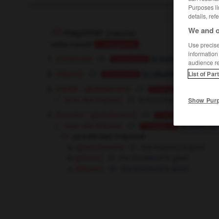
Purposes li
details, ref
We and o
maçonner
[
masɔne
]
verbe transitif
Conjugaison
Use precise 
information
[construire]
to build
Conjugaison
audience r
[réparer]
,
to redo the b
to rebuild
List of Par
Conjugaison
[revêtir - généralement]
to line
Conjugaison
[ - avec des briques]
to brickline,
to line with b
Show Pur
[boucher - généralement]
to blo
Conjugaison
[ - avec des briques]
to brick up
Conjugaison
ça a été bien maçonné
[généralement]
the masonry's good
[pierres]
the stonework's good
[briques]
the brickwork's good