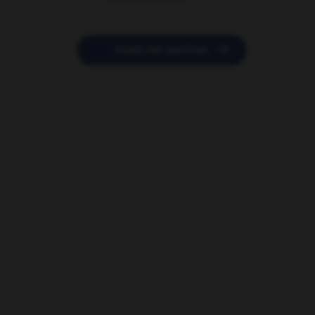

POSER UNE QUESTION