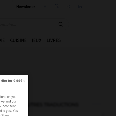
Newsletter




IE
CUISINE
JEUX
LIVRES
ribe for 0.99€ >
iers, on your
r we and our
AUTRES TRADUCTIONS
our consent
t to you. You
he Show