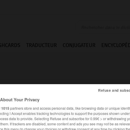
SHCARDS
TRADUCTEUR
CONJUGATEUR
ENCYCLOPÉD
Refuse and subsc
About Your Privacy
r
1015
partners store and access personal data, like browsing data or unique identif
ecting I Accept enables tracking technologies to support the purposes shown unde
ocess data to provide. Selecting Refuse and subscribe for 0.99€ > or withdrawing y
FRANÇAIS
ANGLAIS
e them. If trackers are disabled, some content and ads you see may not be as relevan
ce this menu to change your choices or withdraw consent at any time by clicking t