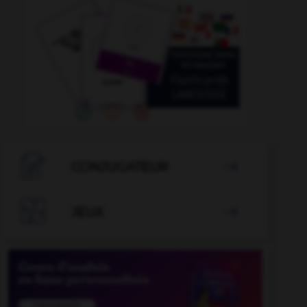

CONJUGATEUR


JEUX
