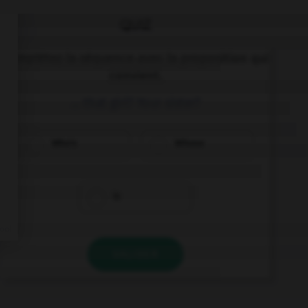
QUIZ
Complétez la séquence avec la proposition qui
convient.
… that girl? Your sister?
Who's
Whose
Is
VALIDER