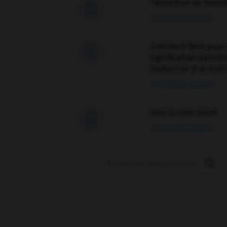
Traduction de holdo

09/04/2026 21:43:44
Comment faire pour 

signification supplé
traduction d'un mot 
02/03/2026 13:09:50
love is color blind

09/11/2025 20:28:04
