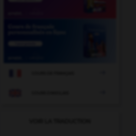

COURS DE FRANÇAIS

COURS D'ANGLAIS
VOIR LA TRADUCTION