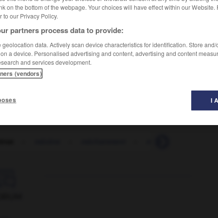
nk on the bottom of the webpage. Your choices will have effect within our Website.
er to our Privacy Policy.
ur partners process data to provide:
geolocation data. Actively scan device characteristics for identification. Store and
 on a device. Personalised advertising and content, advertising and content measu
esearch and services development.
tners (vendors)
hip
poses
I 
énat
-
mécène
-
méchamment
-
méchanceté
-
mé

ORUM