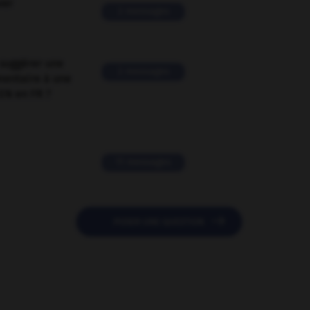
ver
2 messages
suggérer une
2 messages
mentaire à une
EN en FR ?
11 messages

POSER UNE QUESTION