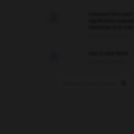
Comment faire pour 

signification supplé
traduction d'un mot 
02/03/2026 13:09:50
love is color blind

09/11/2025 20:28:04
