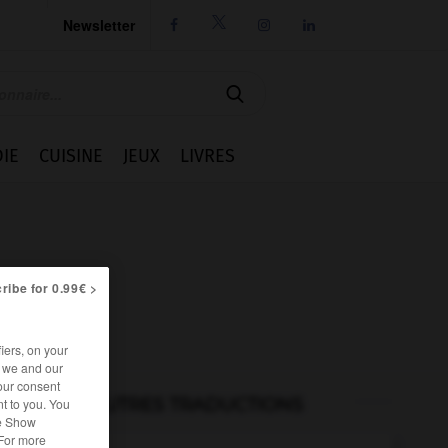
Newsletter




IE
CUISINE
JEUX
LIVRES
ribe for 0.99€ >
iers, on your
r we and our
our consent
AUTRES TRADUCTIONS
t to you. You
he Show
 For more