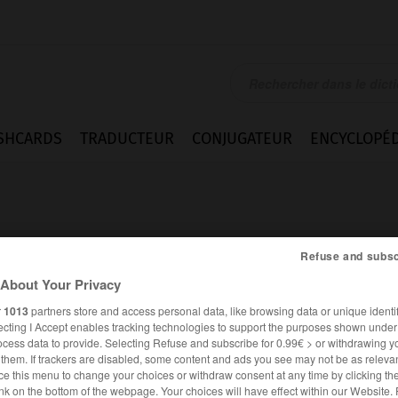
SHCARDS
TRADUCTEUR
CONJUGATEUR
ENCYCLOPÉD
Refuse and subsc
About Your Privacy
r
1013
partners store and access personal data, like browsing data or unique identif
ecting I Accept enables tracking technologies to support the purposes shown unde
ocess data to provide. Selecting Refuse and subscribe for 0.99€ > or withdrawing y
e them. If trackers are disabled, some content and ads you see may not be as relevan
ce this menu to change your choices or withdraw consent at any time by clicking t
FRANÇAIS
ANGLAIS
nk on the bottom of the webpage. Your choices will have effect within our Website.