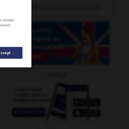
flâneur
n.m., n.f.
/or access
rement,
Accept
lash-back
-
flancher
-
Flandre
-
flanelle
-
flâner
OUTILS