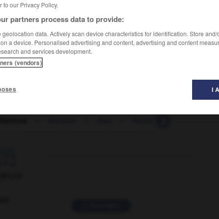
er to our Privacy Policy.
ur partners process data to provide:
geolocation data. Actively scan device characteristics for identification. Store and
 on a device. Personalised advertising and content, advertising and content measu
esearch and services development.
tners (vendors)
poses
I 
 flâneuse
-
flanquer
-
flapi
-
flaque
-
flash
-
f

ORUM
ver
2 messages