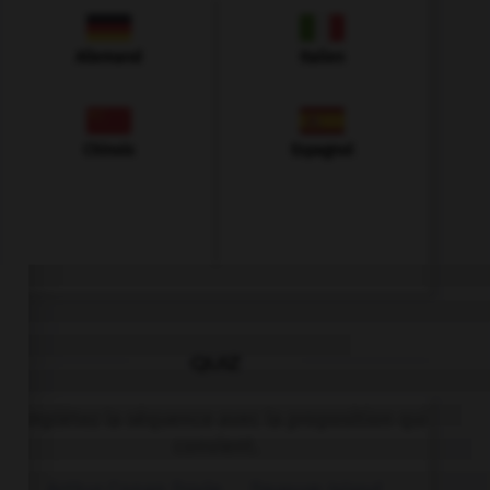
Allemand
Italien
Chinois
Espagnol
QUIZ
Complétez la séquence avec la proposition qui
convient.
Arthur Conan Doyle …
Treasure Island
.