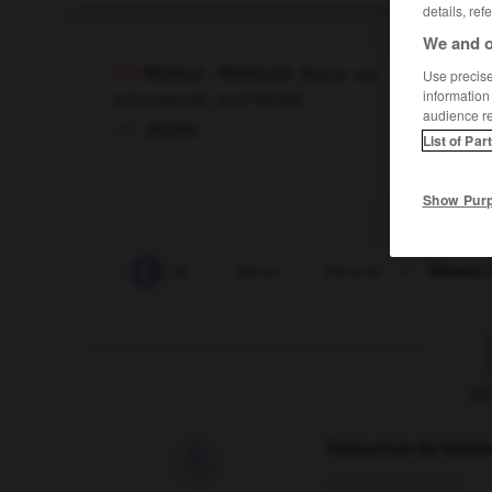
details, ref
We and o
flâneur
, flâneuse
[
flanɶr, øz
]
Use precise 
information
nom masculin, nom féminin
audience r
stroller
List of Par
Show Pur
-
Flandre
-
flanelle
-
flâner
-
flânerie
-
flâneur,
F
Traduction de holdo

09/04/2026 21:43:44