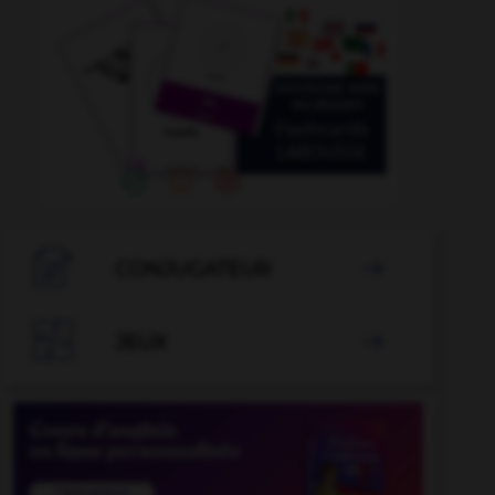

CONJUGATEUR


JEUX
