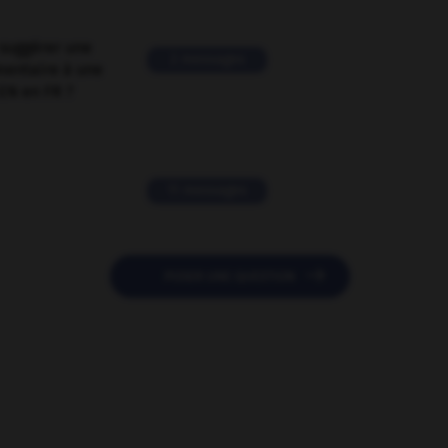
suggérer une
2 messages
mentaire à une
EN en FR ?
11 messages

POSER UNE QUESTION