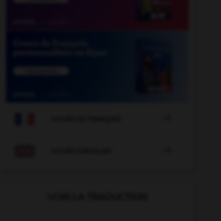

COURS DE FRANÇAIS

COURS D'ANGLAIS
VOIR LA TRADUCTION