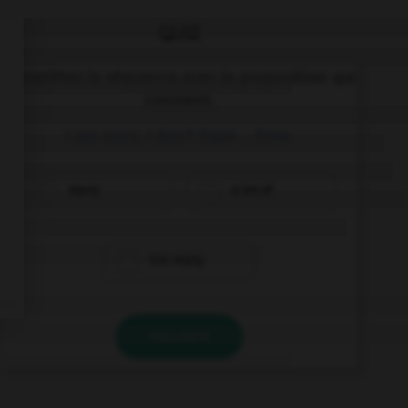
QUIZ
Complétez la séquence avec la proposition qui
convient.
I am sorry. I don't have … time.
many
a lot of
too many
VALIDER