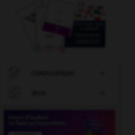

CONJUGATEUR


JEUX
