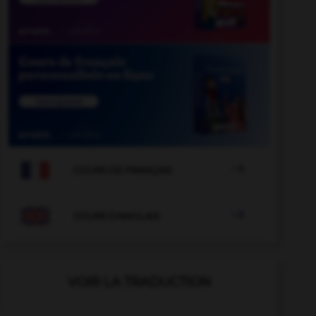

COURS DE FRANÇAIS

COURS D'ANGLAIS
VOIR LA TRADUCTION