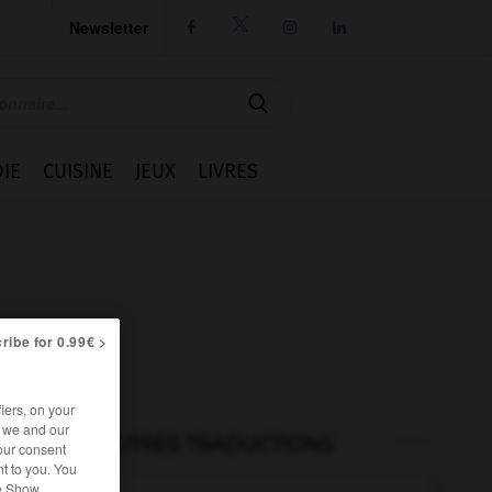
Newsletter




IE
CUISINE
JEUX
LIVRES
ribe for 0.99€ >
iers, on your
r we and our
AUTRES TRADUCTIONS
our consent
t to you. You
he Show