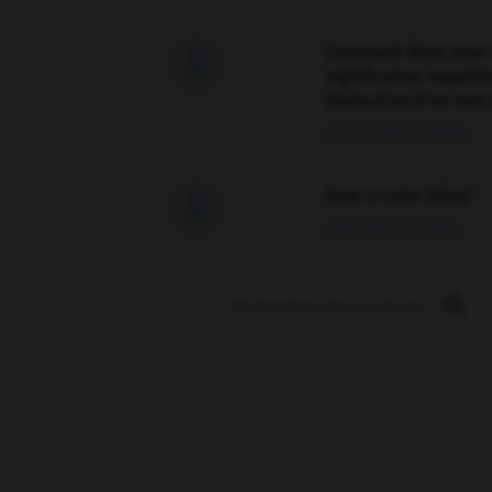
Comment faire pour 

signification supplé
traduction d'un mot 
02/03/2026 13:09:50
love is color blind

09/11/2025 20:28:04
