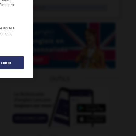
 For more
deux-roues
n.m.
/or access
rement,
Accept
r
-
dévaloir
-
deux
-
deuxième
-
deuxièmement
OUTILS