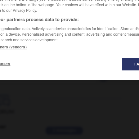
nk on the bottom of the webpage. Your choices will have effect within our Website.
er to our Privacy Policy.
ur partners process data to provide:
geolocation data. Actively scan device characteristics for identification. Store and
 on a device. Personalised advertising and content, advertising and content measu
esearch and services development.
tners (vendors)
poses
I 
roues
-
deux-temps
-
deuzio
-
dévaler
-
dévalise

ORUM
ver
2 messages