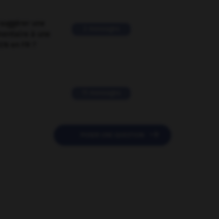
suggérer une
2 messages
mentaire à une
EN en FR ?
11 messages

POSER UNE QUESTION