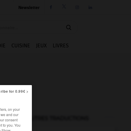
Newsletter




IE
CUISINE
JEUX
LIVRES
ribe for 0.99€ >
iers, on your
r we and our
AUTRES TRADUCTIONS
our consent
t to you. You
he Show