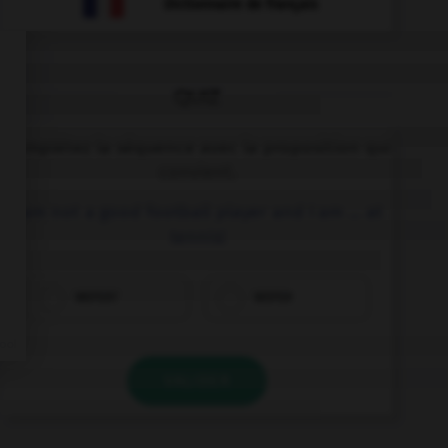
Dictionnaire de français
QUIZ
Complétez la séquence avec la proposition qui
convient.
I am not a good football player and I am … at
tennis!
worser
worse
VALIDER