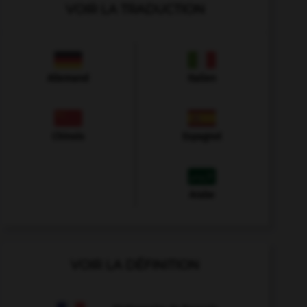
VOIR LA TRADUCTION
Allemand
Italien
Chinois
Espagnol
Arabe
VOIR LA DÉFINITION