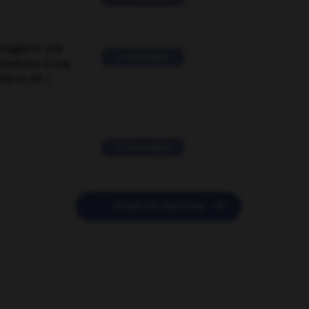
suggérer une
2 messages
mentaire à une
EN en FR ?
11 messages

POSER UNE QUESTION