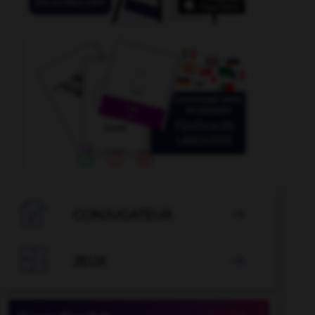

CONJUGATEUR


JEUX
