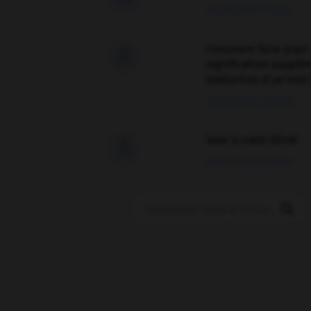
09/04/2026 21:43:44
Comment faire pour 

signification supplé
traduction d'un mot 
02/03/2026 13:09:50
love is color blind

09/11/2025 20:28:04
