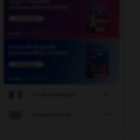

COURS DE FRANÇAIS

COURS D'ANGLAIS