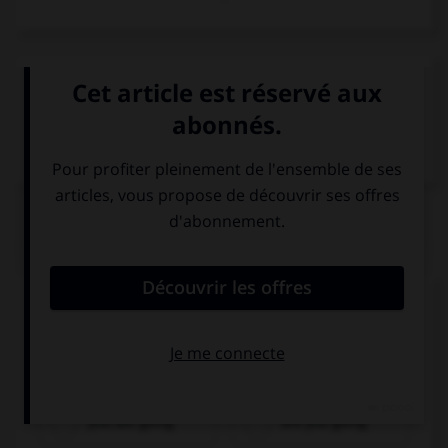
VOIR LA DÉFINITION
Dictionnaire de français
QUIZ
Complétez la séquence avec la proposition qui
convient.
Where …?
you are going
are you going