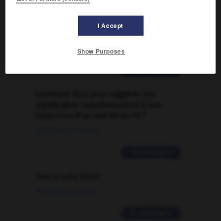
FORUM
I Accept
Traduction de holdover
09/04/2026 21:43:44
Show Purposes
2 messages
Comment faire pour suggérer une
signification supplémentaire à une
traduction d'un mot EN en FR ?
02/03/2026 13:09:50
2 messages
love is color blind
09/11/2025 20:28:04
11 messages