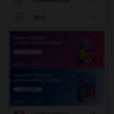

CONJUGATEUR


JEUX

