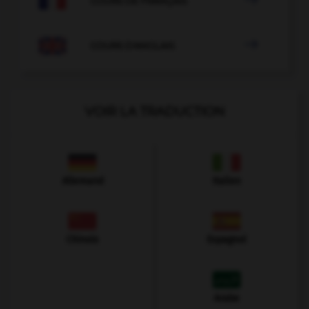
COURS DE FRANÇAIS

COURS D'ANGLAIS
VOIR LA TRADUCTION
Allemand
Italien
Chinois
Espagnol
Arabe