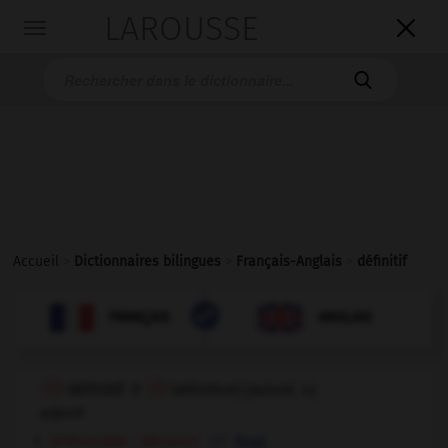
LAROUSSE

Toggle
navigation

Accueil
>
Dictionnaires bilingues
>
Français-Anglais
>
définitif

ANGLAIS
FRANÇAIS
FRANÇAIS
ANGLAIS
définitif
[
definitif, iv
]
(
f
définitive)
adjectif
[irrévocable - décision]
final