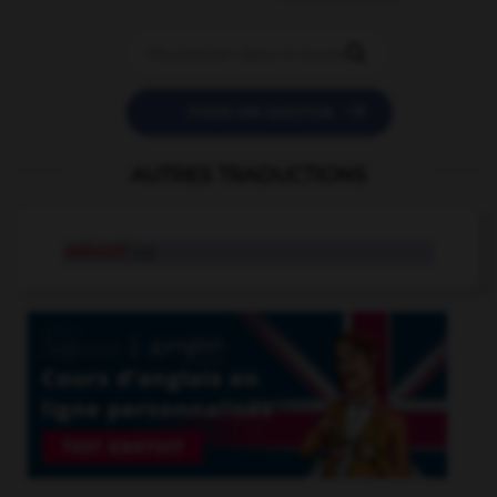


POSER UNE QUESTION
AUTRES TRADUCTIONS
définitif
adj.