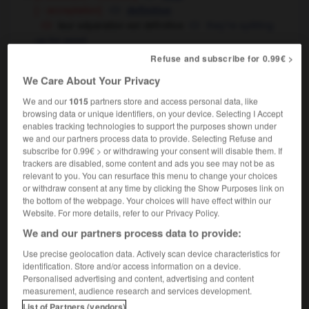
[ - acceptation]
definitive
leur séparation est définitive
they're splitting
up for good
Refuse and subscribe for 0.99€ >
[qui fait autorité - œuvre]
definitive
[ - argument]
conclusive
We Care About Your Privacy
We and our
1015
partners store and access personal data, like
browsing data or unique identifiers, on your device. Selecting I Accept
en définitive
enables tracking technologies to support the purposes shown under
locution adverbiale
we and our partners process data to provide. Selecting Refuse and
subscribe for 0.99€ > or withdrawing your consent will disable them. If
[somme toute]
,
when all's said and done,
finally
trackers are disabled, some content and ads you see may not be as
in the final analysis
relevant to you. You can resurface this menu to change your choices
or withdraw consent at any time by clicking the Show Purposes link on
[après tout]
after all
the bottom of the webpage. Your choices will have effect within our
Website. For more details, refer to our Privacy Policy.
We and our partners process data to provide:
Use precise geolocation data. Actively scan device characteristics for
nir
-
définissable
-
définitif
-
définition
-
définiti
identification. Store and/or access information on a device.
Personalised advertising and content, advertising and content
measurement, audience research and services development.

List of Partners (vendors)