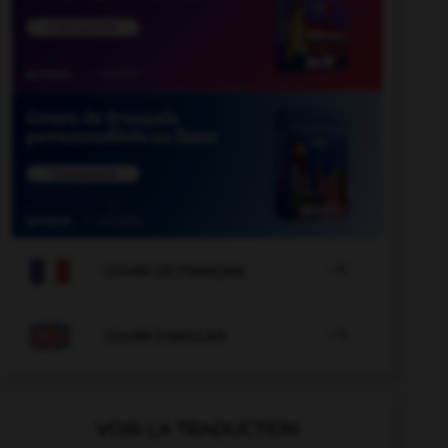

COURS DE FRANÇAIS

COURS D'ANGLAIS
VOIR LA TRADUCTION