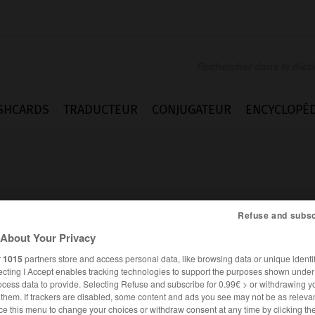
SHCARDS
TRADUCTEUR
CONJUGATEUR
ENCYCLOPÉD
Refuse and subsc
About Your Privacy
r
1015
partners store and access personal data, like browsing data or unique identif
ecting I Accept enables tracking technologies to support the purposes shown unde
ocess data to provide. Selecting Refuse and subscribe for 0.99€ > or withdrawing y
e them. If trackers are disabled, some content and ads you see may not be as relevan
FRANÇAIS
ANGLAIS
ce this menu to change your choices or withdraw consent at any time by clicking t