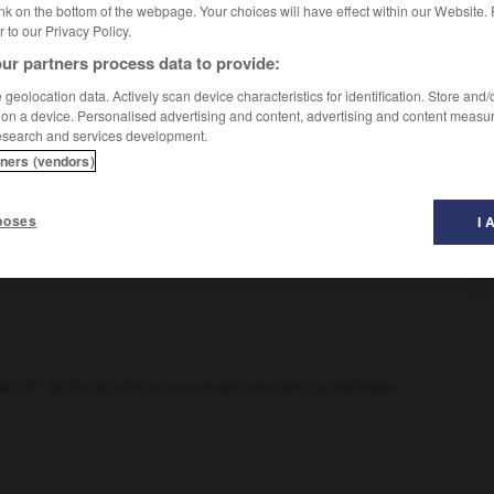
nk on the bottom of the webpage. Your choices will have effect within our Website.
er to our Privacy Policy.
ur partners process data to provide:
geolocation data. Actively scan device characteristics for identification. Store and
 on a device. Personalised advertising and content, advertising and content measu
esearch and services development.
tners (vendors)
poses
I 
finition
on
as far as she is concerned men are, by definition,