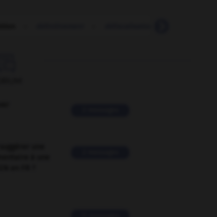
ition
-
définitivement
-
défiscalisation
-
défiscaliser

ORUM
ver
2 messages
suggérer une
2 messages
mentaire à une
EN en FR ?
11 messages