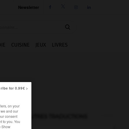
Newsletter




IE
CUISINE
JEUX
LIVRES
ribe for 0.99€ >
iers, on your
r we and our
AUTRES TRADUCTIONS
our consent
t to you. You
he Show