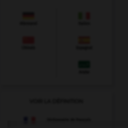
Allemand
Italien
Chinois
Espagnol
Arabe
VOIR LA DÉFINITION
Dictionnaire de français