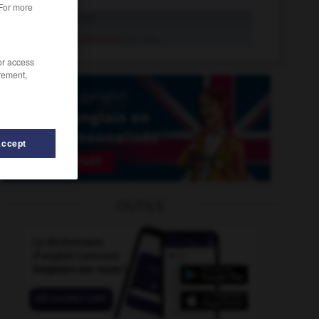
 For more
définition
n.f.
par définition
loc. adv.
/or access
rement,
Accept
OUTILS