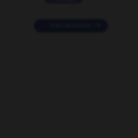

POSER UNE QUESTION