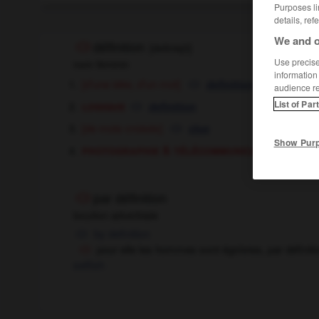
Purposes li
details, ref
We and o
définition
[
definisjɔ̃
]
Use precise 
nom féminin
information
[d'une idée, d'un mot]
definition
audience r
logique
List of Par
definition
[de mots croisés]
clue
Show Pur
photographie & télécommunications
de
par définition
locution adverbiale
by definition
pour elle les hommes sont égoïstes, par définiti
selfish