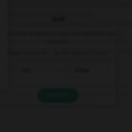
QUIZ
Complétez la séquence avec la proposition qui
convient.
Logan is used to … up five flights of stairs.
walk
walking
VALIDER