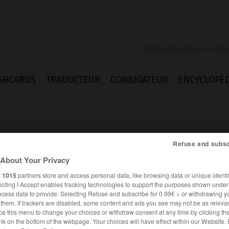
SHCARDS
TRADUCTEUR
CONJUGATEUR
ENCYCLOPÉD
Refuse and subsc
About Your Privacy
r
1015
partners store and access personal data, like browsing data or unique identif
ecting I Accept enables tracking technologies to support the purposes shown unde
ocess data to provide. Selecting Refuse and subscribe for 0.99€ > or withdrawing y
e them. If trackers are disabled, some content and ads you see may not be as relevan
ce this menu to change your choices or withdraw consent at any time by clicking t
FRANÇAIS
ANGLAIS
nk on the bottom of the webpage. Your choices will have effect within our Website.