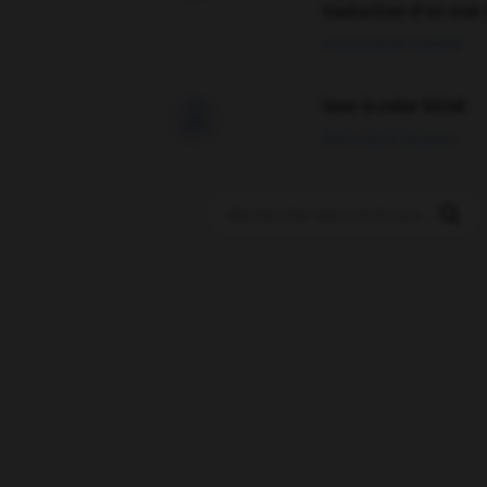
traduction d'un mot 
02/03/2026 13:09:50
love is color blind

09/11/2025 20:28:04
