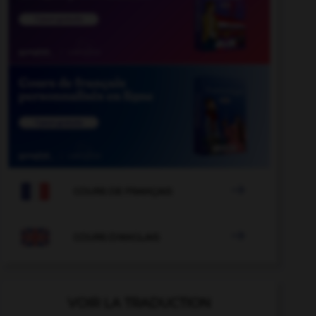

COURS DE FRANÇAIS

COURS D'ANGLAIS
VOIR LA TRADUCTION