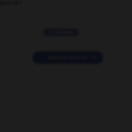
EN en FR ?
11 messages

POSER UNE QUESTION