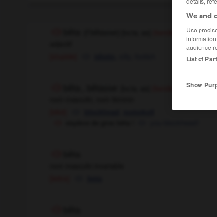
details, ref
We and o
Use precise 
bêta
[
bεta, as
]
(
f
bêtasse)
(familier)
information
adjectif
audience r
[stupide]
,
silly,
foolish
idiotic
List of Par
Show Pur
bêta
, bêtasse
[
bεta, as
]
(familier)
nom masculin, nom féminin
[idiot]
,
blockhead
numskull
espèce de gros bêta !
you blockhead !
bêta
nom masculin invariable
[lettre]
beta
bêta