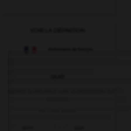
VOIR LA DÉFINITION
Dictionnaire de français
QUIZ
Complétez la séquence avec la proposition qui
convient.
He … the piano.
plaies
plays