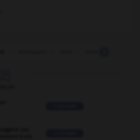
r)
ta
-
bêtabloquant
-
bétail
-
bétaillère
-
bête
-

ORUM
ver
2 messages
suggérer une
2 messages
mentaire à une