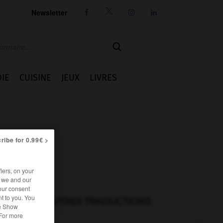
Newsletter




IE
CUISINE
JEUX
LIVRES
ribe for 0.99€ >
iers, on your
r we and our
our consent
t to you. You
AUTRES TRADUCTIONS
he Show
 For more