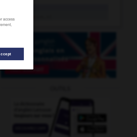
bêta
adj.
bêta
n.m., n.f.
/or access
rement,
Accept
OUTILS