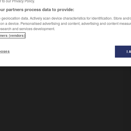
er to our Privacy Policy.
ur partners process data to provide:
geolocation data. Actively scan device characteristics for identification. Store and
 on a device. Personalised advertising and content, advertising and content measu
esearch and services development.
tners (vendors)
poses
I 