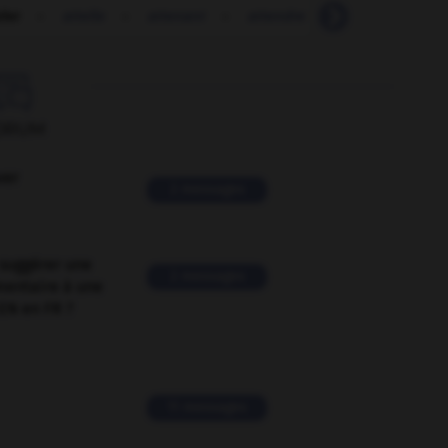
eler
-
attelle
-
attenant
-
attendre
-
attendri
-

ORUM
ver
2 messages
suggérer une
2 messages
mentaire à une
EN en FR ?
11 messages