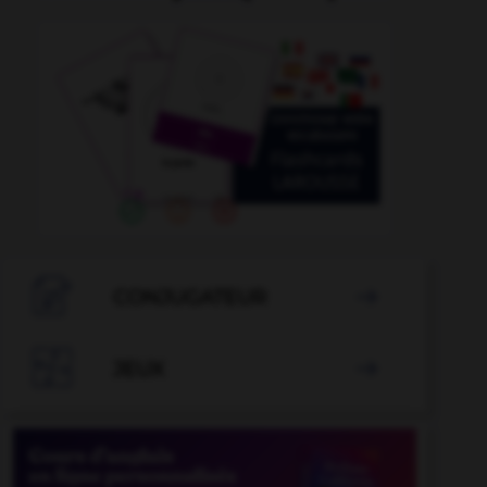
attendrir
-
attardé
-
attarder
-
atteindre
-
atteint

CONJUGATEUR


JEUX
