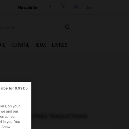
Newsletter




IE
CUISINE
JEUX
LIVRES
ribe for 0.99€ >
iers, on your
r we and our
AUTRES TRADUCTIONS
our consent
t to you. You
he Show