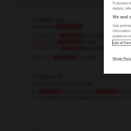
Purposes li
details, ref
We and o
atteler
[
atle
]
Use precise 
verbe transitif
Conjugaison
information
[cheval]
to harness
Conjugaison
audience r
[bœuf]
to yoke
Conjugaison
List of Par
[carriole]
to hitch up
(separable)
Conjugaison
rail
to couple
Conjugaison
Show Pur
s'atteler à
verbe pronominal plus préposition
,
to get down to
to tac
Conjugaison
Conjugaison
il va falloir que tu t'attelles à ces révisions !