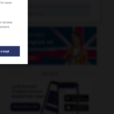
 For more
atteler
v.t.
s'atteler à
v.pr.
/or access
rement,
Accept
OUTILS