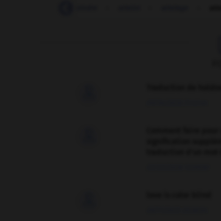
-
attarder
-
atteindre
-
atteint
-
attelage
-
att
F
Traduction de holdo

09/04/2026 21:43:44
Comment faire pour 

signification supplé
traduction d'un mot 
02/03/2026 13:09:50
love is color blind

09/11/2025 20:28:04