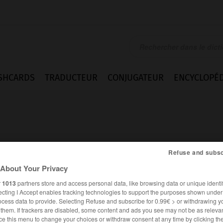
SHCARDS
TRADUCTEUR
CONJUGATEUR
ENCYCLOPÉD
Refuse and subsc
About Your Privacy
r
1013
partners store and access personal data, like browsing data or unique identif
ecting I Accept enables tracking technologies to support the purposes shown unde
ocess data to provide. Selecting Refuse and subscribe for 0.99€ > or withdrawing y
e them. If trackers are disabled, some content and ads you see may not be as relevan
FRANÇAIS
ANGLAIS
ce this menu to change your choices or withdraw consent at any time by clicking t