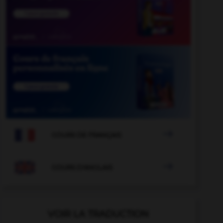

COURS DE FRANÇAIS

COURS D'ANGLAIS
VOIR LA TRADUCTION