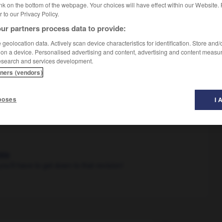
nk on the bottom of the webpage. Your choices will have effect within our Website.
er to our Privacy Policy.
ur partners process data to provide:
geolocation data. Actively scan device characteristics for identification. Store and
 on a device. Personalised advertising and content, advertising and content measu
esearch and services development.
tners (vendors)
poses
I 
kle
you'll have to get down to that revision !