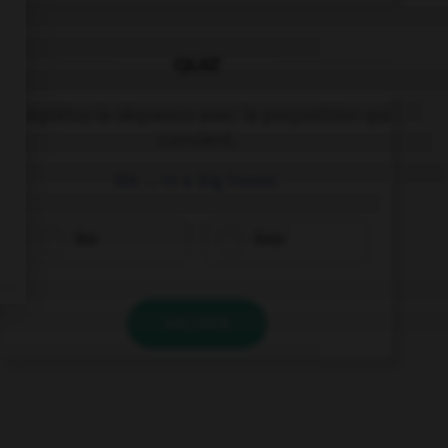
QUIZ
Complétez la séquence avec la proposition qui
convient.
We … in a big house.
live
lives
VALIDER