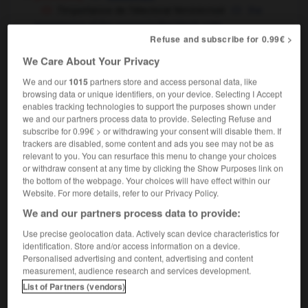
l'importance de l'électorat féminin/noir
the
importance of the women's/the black vote
Refuse and subscribe for 0.99€ >
électorat flottant
floating voters
We Care About Your Privacy
histoire
electorate
We and our
1015
partners store and access personal data, like
browsing data or unique identifiers, on your device. Selecting I Accept
enables tracking technologies to support the purposes shown under
we and our partners process data to provide. Selecting Refuse and
me
-
électoraliste
-
électorat
-
Électre
-
électricien
subscribe for 0.99€ > or withdrawing your consent will disable them. If
trackers are disabled, some content and ads you see may not be as
relevant to you. You can resurface this menu to change your choices
or withdraw consent at any time by clicking the Show Purposes link on

the bottom of the webpage. Your choices will have effect within our
Website. For more details, refer to our Privacy Policy.
FORUM
We and our partners process data to provide:
Traduction de holdover
Use precise geolocation data. Actively scan device characteristics for
identification. Store and/or access information on a device.
09/04/2026 21:43:44
Personalised advertising and content, advertising and content
measurement, audience research and services development.
2 messages
List of Partners (vendors)