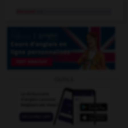
électorat
n.m.
OUTILS