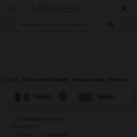
LAROUSSE

Toggle
navigation

Accueil
>
Dictionnaires bilingues
>
Français-Anglais
>
électorat

ANGLAIS
FRANÇAIS
FRANÇAIS
ANGLAIS
électorat
[
elεktɔra
]
nom masculin
[électeurs]
electorate