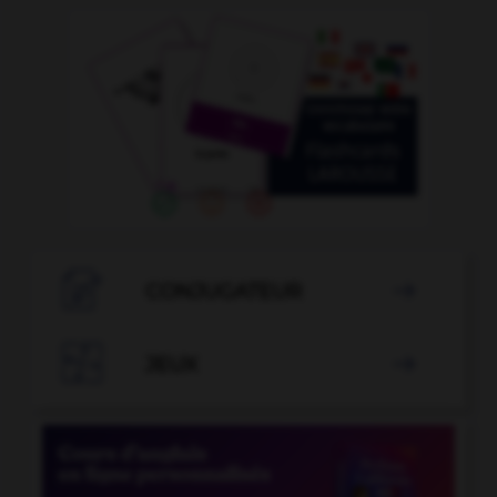

CONJUGATEUR


JEUX
