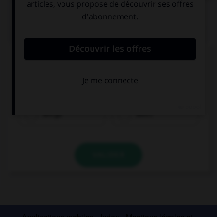
QUIZ
Complétez la séquence avec la proposition qui
convient.
If it's sunny, we … to the park.
will go
won't
VALIDER
Applications mobiles
Index
Mentions légales et