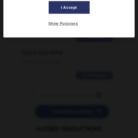
Comment faire pour suggérer une
I Accept
signification supplémentaire à une
traduction d'un mot EN en FR ?
Show Purposes
02/03/2026 13:09:50
2 messages
love is color blind
09/11/2025 20:28:04
11 messages


POSER UNE QUESTION
AUTRES TRADUCTIONS