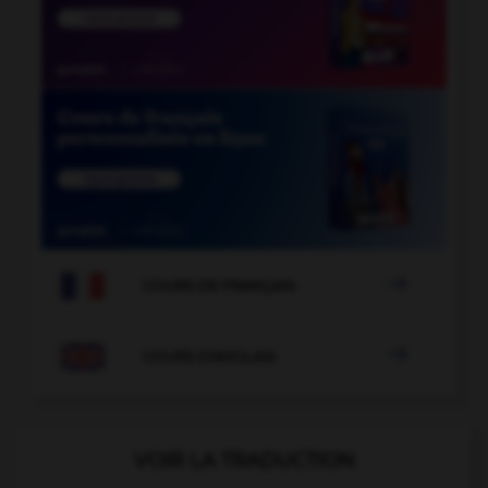

COURS DE FRANÇAIS

COURS D'ANGLAIS
VOIR LA TRADUCTION