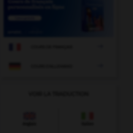

COURS DE FRANÇAIS

COURS D'ALLEMAND
VOIR LA TRADUCTION
Anglais
Italien