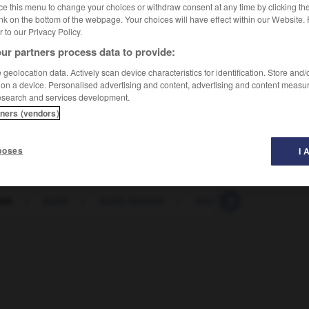
ce this menu to change your choices or withdraw consent at any time by clicking t
nk on the bottom of the webpage. Your choices will have effect within our Website.
er to our Privacy Policy.
ur partners process data to provide:
geolocation data. Actively scan device characteristics for identification. Store and
 on a device. Personalised advertising and content, advertising and content measu
esearch and services development.
tners (vendors)
poses
I 
ute
-
sauté
-
saute-mouton
-
sauter
-
sauterelle