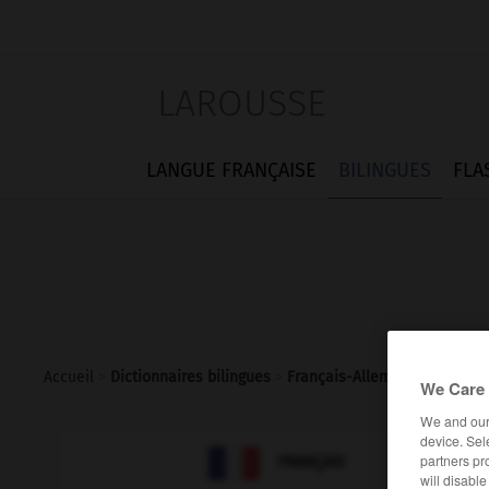
LAROUSSE
LANGUE FRANÇAISE
BILINGUES
FLA
Accueil
>
Dictionnaires bilingues
>
Français-Allemand
>
saute
We Care 
We and ou
device. Sel

partners pr
ALLEMAND
FRANÇAIS
will disabl