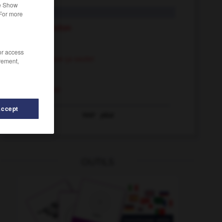
he Show
saute
 For more
saute-mouton
sauter
/or access
et que ça saute!
rement,
sauté
sauté
Accept
Voir
plus
-
sauterie
-
saur
-
saurai
-
saurien
-
saurons
OUTILS