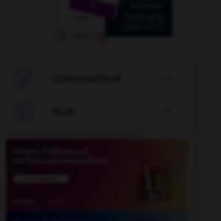

CONJUGATEUR


JEUX
