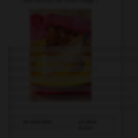
Que voit-on sur cette image ?
ein Stück Torte
ein Stück
Kuchen