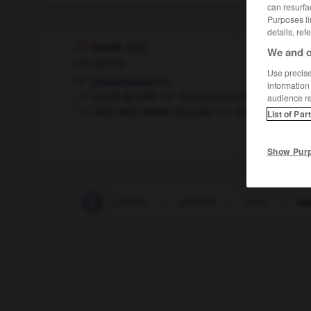
can resurfa
Purposes li
details, ref
saute
[
sot
]
We and o
nom féminin
Use precise 
der
Umschwung
information
saute de vent
Winddrehung
die
audience r
avoir des sautes d'humeur
launisch sein
List of Par
Show Pur
saur
-
saurai
-
saurien
-
saurons
-
saut
-
sa