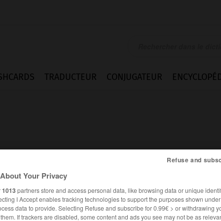
SHCARDS
TRADUCTEUR
CONJUGATEUR
ENCYCLOPÉD
Refuse and subsc
About Your Privacy
r
1013
partners store and access personal data, like browsing data or unique identif
ecting I Accept enables tracking technologies to support the purposes shown unde
ocess data to provide. Selecting Refuse and subscribe for 0.99€ > or withdrawing y
FRANÇAIS
ALLEMAND
e them. If trackers are disabled, some content and ads you see may not be as relevan