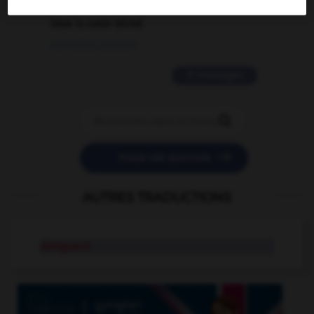
love is color blind
09/11/2025 20:28:04
11 messages


POSER UNE QUESTION
AUTRES TRADUCTIONS
shinguard