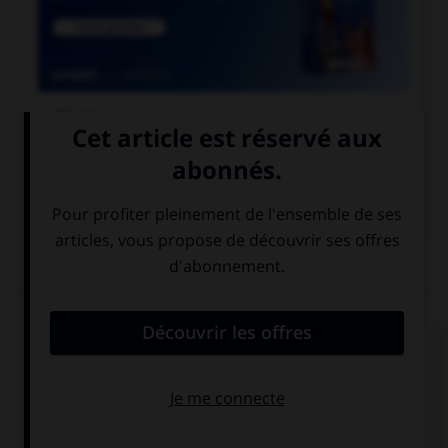

COURS DE FRANÇAIS

COURS D'ANGLAIS
QUIZ
Complétez la séquence avec la proposition qui
convient.
There are … oranges left.