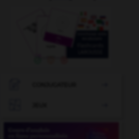

CONJUGATEUR


JEUX
