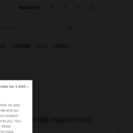
Newsletter




IE
CUISINE
JEUX
LIVRES
ribe for 0.99€ >
iers, on your
r we and our
our consent
AUTRES TRADUCTIONS
t to you. You
he Show
 For more