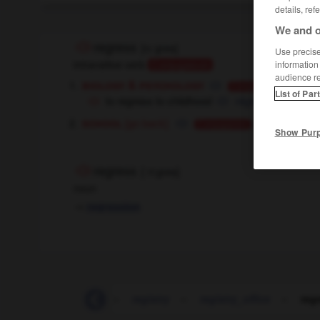
details, ref
We and o
regress
[
rɪˈgres
]
Use precise 
intransitive verb
information
Conjugaison
audience r
biology & psychology
régres
Conjugaison
List of Par
to regress to childhood
régresser à un stad
school
[go back]
,
reven
reculer
Conjugaison
Show Pur
regress
[
ˈri:gres
]
noun
→
regression
registration_number
-
registry
-
registry_office
-
reg