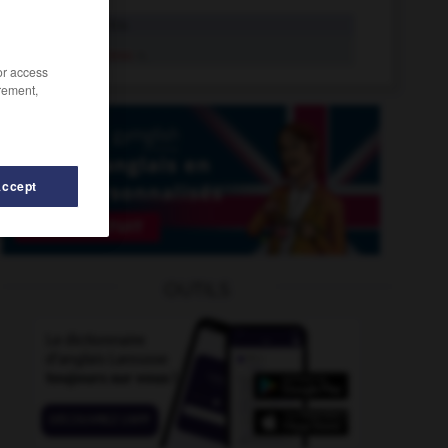
regress
intr.v.
regress
n.
/or access
rement,
Accept
OUTILS
-
regretfully
-
registration_document
-
registration_fe