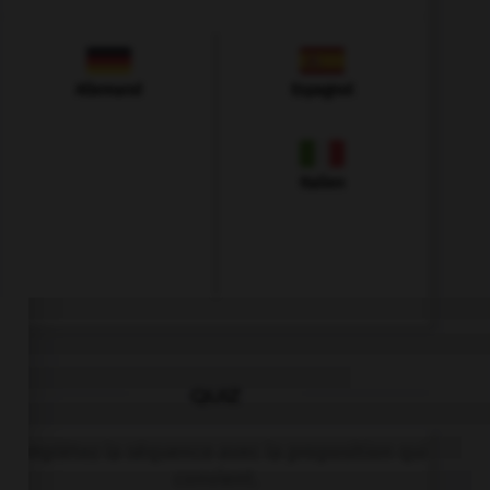
Allemand
Espagnol
Italien
QUIZ
Complétez la séquence avec la proposition qui
convient.