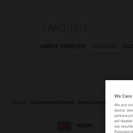
LAROUSSE
LANGUE FRANÇAISE
BILINGUES
FLA
We Care 
Accueil
>
Dictionnaires bilingues
>
Anglais-Français
>
regress
We and ou
device. Sel
partners pr
will disabl

FRANÇAIS
ANGLAIS
can resurfa
Purposes li