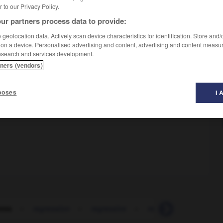
er to our Privacy Policy.
ur partners process data to provide:
geolocation data. Actively scan device characteristics for identification. Store and
 on a device. Personalised advertising and content, advertising and content measu
esearch and services development.
ser
tners (vendors)
e infantile
ir en arrière
poses
I 
ress
-
regression
-
regressive
-
regret
-
regretful