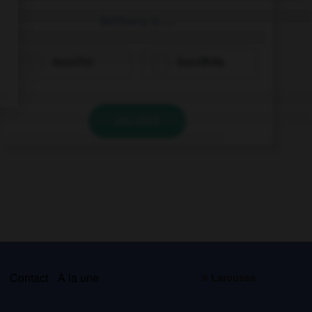
Bethany is ….
beautiful
beautifully
VALIDER
s
Contact
À la une
© Larousse