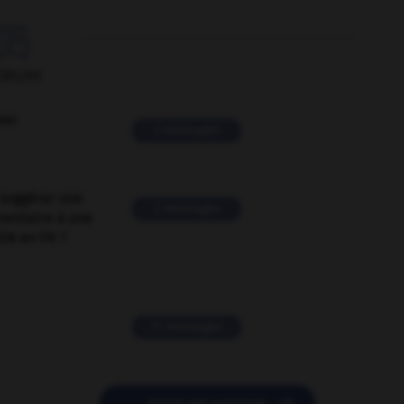

ORUM
ver
2 messages
suggérer une
2 messages
mentaire à une
EN en FR ?
11 messages