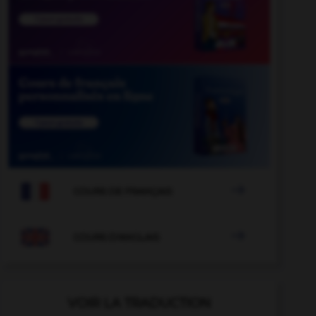

COURS DE FRANÇAIS

COURS D'ANGLAIS
VOIR LA TRADUCTION