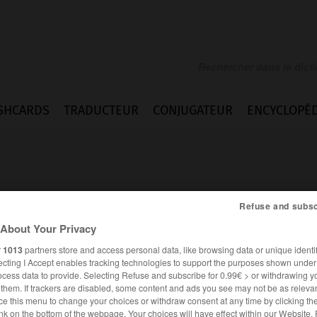
SHCARDS
TRADUCTEUR
CONJUGATEUR
ENCYCLOPÉD
Refuse and subsc
About Your Privacy
r
1013
partners store and access personal data, like browsing data or unique identif
ecting I Accept enables tracking technologies to support the purposes shown unde
ocess data to provide. Selecting Refuse and subscribe for 0.99€ > or withdrawing y
e them. If trackers are disabled, some content and ads you see may not be as relevan
ANGLAIS
FRANÇAIS
ce this menu to change your choices or withdraw consent at any time by clicking t
nk on the bottom of the webpage. Your choices will have effect within our Website.