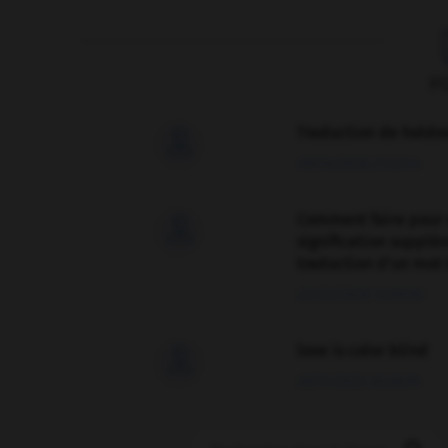
F
Traduction de holdo

09/04/2026 21:43:44
Comment faire pour 

signification supplé
traduction d'un mot 
02/03/2026 13:09:50
love is color blind

09/11/2025 20:28:04