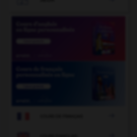

COURS DE FRANÇAIS

COURS D'ANGLAIS