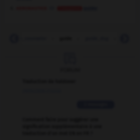
aeronautics
guider
Conjugaison
guidance_counselor
-
guide
-
guide_dog
-
guidebo

FORUM
Traduction de holdover
09/04/2026 21:43:44
2 messages
Comment faire pour suggérer une
signification supplémentaire à une
traduction d'un mot EN en FR ?