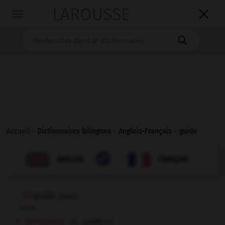
LAROUSSE

Toggle
navigation

Accueil
>
Dictionnaires bilingues
>
Anglais-Français
>
guide

FRANÇAIS
ANGLAIS
ANGLAIS
FRANÇAIS
guide
[
gaɪd
]
noun
[for tourists]
mf
guide