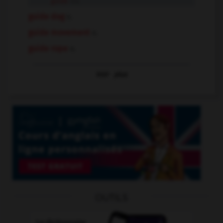
guide
tr.v.
guide dog
n.
guide movement
n.
guide rope
n.
Voir
plus
OUTILS