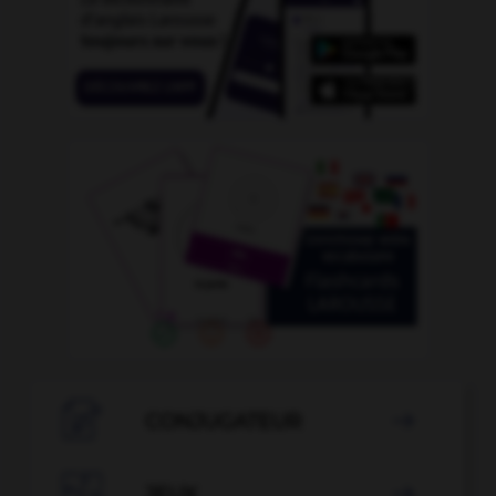

CONJUGATEUR


JEUX
