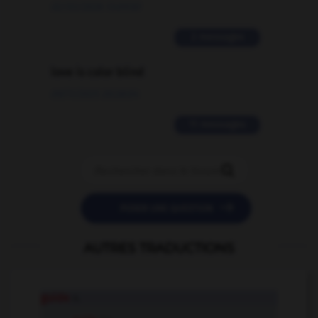
02/03/2026 13:09:50
2 messages
love is color blind
09/11/2025 20:28:04
11 messages


POSER UNE QUESTION
AUTRES TRADUCTIONS
guide
n.