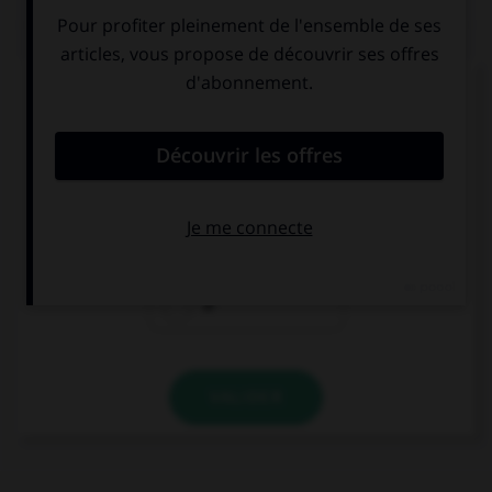
QUIZ
Complétez la séquence avec la proposition qui
convient.
I hate people … are self-centered.
which
who
Ø
VALIDER