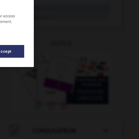
auflegen
tr. V.
/or access
auflegen
intr. V.
rement,
OUTILS
Accept

CONJUGATEUR
