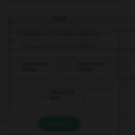
QUIZ
Et maintenant, les présentations...
Comment se présente Olivier ?
Hallo! Hier ist
Ich bin Olivier.
Olivier.
Und du?
Hallo, ich bin
Karin.
VALIDER