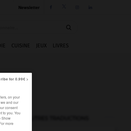
Newsletter




IE
CUISINE
JEUX
LIVRES
ribe for 0.99€ >
iers, on your
r we and our
our consent
t to you. You
AUTRES TRADUCTIONS
he Show
 For more