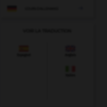

COURS D'ALLEMAND
VOIR LA TRADUCTION
Espagnol
Anglais
Italien