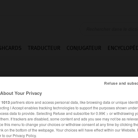
SHCARDS
TRADUCTEUR
CONJUGATEUR
ENCYCLOPÉD
Refuse and subsc
About Your Privacy
r
1013
partners store and access personal data, like browsing data or unique identif
n
ecting I Accept enables tracking technologies to support the purposes shown unde
ocess data to provide. Selecting Refuse and subscribe for 0.99€ > or withdrawing y
e them. If trackers are disabled, some content and ads you see may not be as relevan
ce this menu to change your choices or withdraw consent at any time by clicking t
nk on the bottom of the webpage. Your choices will have effect within our Website.
ALLEMAND
FRANÇAIS
er to our Privacy Policy.