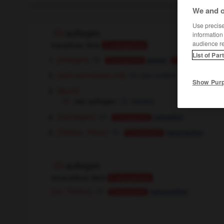
We and o
Use precise 
auflegen
information
audience r
transitives Verb
Conjugaison
List of Par
[hinlegen]
,
poser
me
Conjugaison
Conjugaison
[sich schminken mit]
(se) mettre
Show Pur
[Buch]
neu auflegen
rééditer
[nachlegen]
remettre
Conjugaison
[Telefon, Hörer]
raccrocher
Conjugaison
auflegen
intransitives Verb
Conjugaison
[am Telefon]
raccrocher
Conjugaison