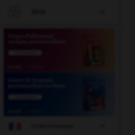

JEUX

sten
-
auflockern
-
auflassen
-
auflauern
-
Auflau

COURS DE FRANÇAIS