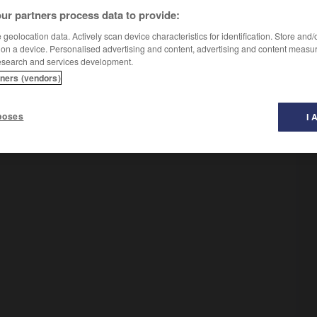
ur partners process data to provide:
geolocation data. Actively scan device characteristics for identification. Store and
 on a device. Personalised advertising and content, advertising and content measu
esearch and services development.
tners (vendors)
ttre
poses
I 