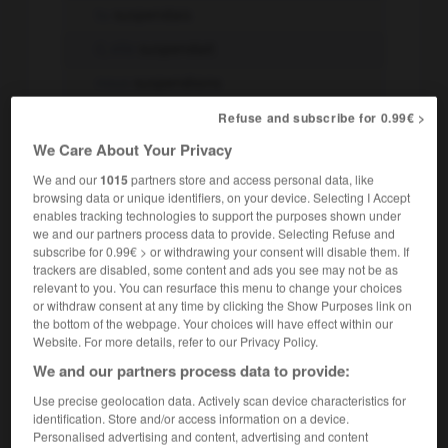
tu
suspendais
il, elle
suspendait
nous
suspendions
vous
suspendiez
Refuse and subscribe for 0.99€ >
We Care About Your Privacy
ils, elles
suspendaient
We and our
1015
partners store and access personal data, like
browsing data or unique identifiers, on your device. Selecting I Accept
-
Passé simple
enables tracking technologies to support the purposes shown under
we and our partners process data to provide. Selecting Refuse and
je
suspendis
subscribe for 0.99€ > or withdrawing your consent will disable them. If
trackers are disabled, some content and ads you see may not be as
tu
suspendis
relevant to you. You can resurface this menu to change your choices
or withdraw consent at any time by clicking the Show Purposes link on
il, elle
suspendit
the bottom of the webpage. Your choices will have effect within our
Website. For more details, refer to our Privacy Policy.
nous
suspendîmes
We and our partners process data to provide:
vous
suspendîtes
Use precise geolocation data. Actively scan device characteristics for
ils, elles
suspendirent
identification. Store and/or access information on a device.
Personalised advertising and content, advertising and content