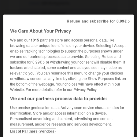
nous
stéréotypions
vous
stéréotypiez
Refuse and subscribe for 0.99€ >
ils, elles
stéréotypaient
We Care About Your Privacy
We and our
1015
partners store and access personal data, like
-
Passé simple
browsing data or unique identifiers, on your device. Selecting I Accept
enables tracking technologies to support the purposes shown under
je
stéréotypai
we and our partners process data to provide. Selecting Refuse and
subscribe for 0.99€ > or withdrawing your consent will disable them. If
tu
stéréotypas
trackers are disabled, some content and ads you see may not be as
il, elle
stéréotypa
relevant to you. You can resurface this menu to change your choices
or withdraw consent at any time by clicking the Show Purposes link on
nous
stéréotypâmes
the bottom of the webpage. Your choices will have effect within our
Website. For more details, refer to our Privacy Policy.
vous
stéréotypâtes
We and our partners process data to provide:
ils, elles
stéréotypèrent
Use precise geolocation data. Actively scan device characteristics for
identification. Store and/or access information on a device.
-
Futur
Personalised advertising and content, advertising and content
measurement, audience research and services development.
je
stéréotyperai
List of Partners (vendors)