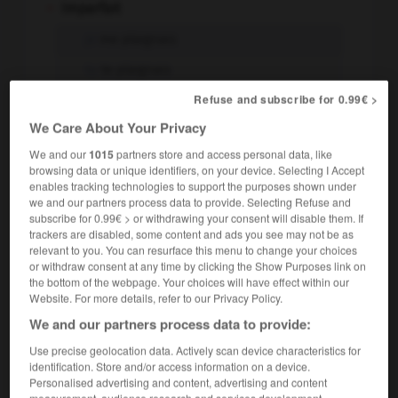
-
Imparfait
je
me plaignais
tu
te plaignais
Refuse and subscribe for 0.99€ >
il, elle
se plaignait
We Care About Your Privacy
nous
nous plaignions
We and our
1015
partners store and access personal data, like
vous
vous plaigniez
browsing data or unique identifiers, on your device. Selecting I Accept
enables tracking technologies to support the purposes shown under
ils, elles
se plaignaient
we and our partners process data to provide. Selecting Refuse and
subscribe for 0.99€ > or withdrawing your consent will disable them. If
trackers are disabled, some content and ads you see may not be as
-
Passé simple
relevant to you. You can resurface this menu to change your choices
or withdraw consent at any time by clicking the Show Purposes link on
je
me plaignis
the bottom of the webpage. Your choices will have effect within our
Website. For more details, refer to our Privacy Policy.
tu
te plaignis
We and our partners process data to provide:
il, elle
se plaignit
Use precise geolocation data. Actively scan device characteristics for
nous
nous plaignîmes
identification. Store and/or access information on a device.
Personalised advertising and content, advertising and content
vous
vous plaignîtes