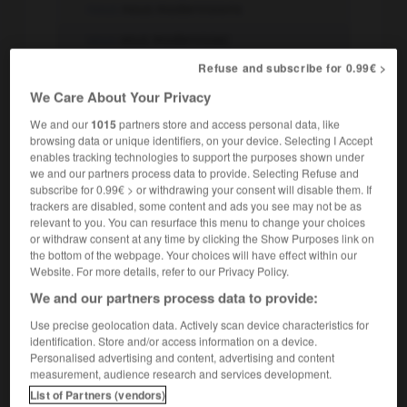
nous
nous modernisions
vous
vous modernisiez
Refuse and subscribe for 0.99€ >
ils, elles
se modernisaient
We Care About Your Privacy
-
Passé simple
We and our
1015
partners store and access personal data, like
browsing data or unique identifiers, on your device. Selecting I Accept
je
me modernisai
enables tracking technologies to support the purposes shown under
we and our partners process data to provide. Selecting Refuse and
tu
te modernisas
subscribe for 0.99€ > or withdrawing your consent will disable them. If
trackers are disabled, some content and ads you see may not be as
il, elle
se modernisa
relevant to you. You can resurface this menu to change your choices
or withdraw consent at any time by clicking the Show Purposes link on
nous
nous modernisâmes
the bottom of the webpage. Your choices will have effect within our
Website. For more details, refer to our Privacy Policy.
vous
vous modernisâtes
We and our partners process data to provide:
ils, elles
se modernisèrent
Use precise geolocation data. Actively scan device characteristics for
identification. Store and/or access information on a device.
-
Futur
Personalised advertising and content, advertising and content
measurement, audience research and services development.
je
me moderniserai
List of Partners (vendors)