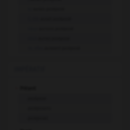
tu
aurais postposé
il, elle
aurait postposé
nous
aurions postposé
vous
auriez postposé
ils, elles
auraient postposé
IMPÉRATIF
-
Présent
postpose
postposons
postposez