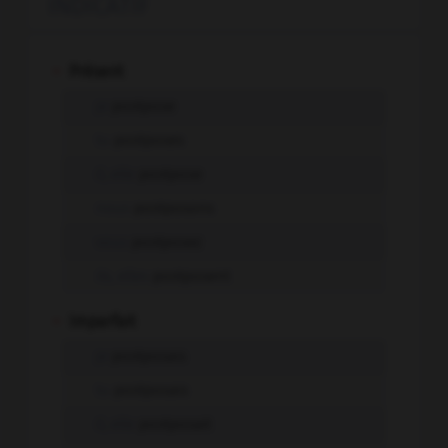
INDICATIF
-
Présent
je
postpose
tu
postposes
il, elle
postpose
nous
postposons
vous
postposez
ils, elles
postposent
-
Imparfait
je
postposais
tu
postposais
il, elle
postposait