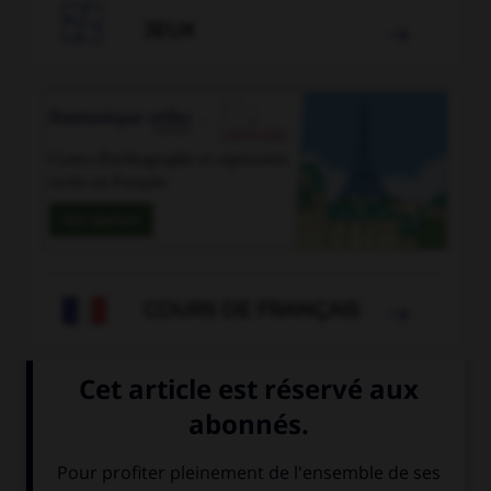

JEUX

COURS DE FRANÇAIS

ostillonner
-
postposer
-
postsonoriser
