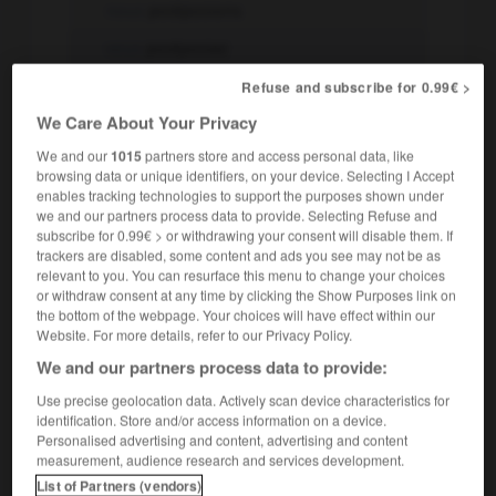
nous
postposions
vous
postposiez
ils, elles
postposaient
Refuse and subscribe for 0.99€ >
We Care About Your Privacy
-
Passé simple
We and our
1015
partners store and access personal data, like
browsing data or unique identifiers, on your device. Selecting I Accept
je
postposai
enables tracking technologies to support the purposes shown under
we and our partners process data to provide. Selecting Refuse and
tu
postposas
subscribe for 0.99€ > or withdrawing your consent will disable them. If
trackers are disabled, some content and ads you see may not be as
il, elle
postposa
relevant to you. You can resurface this menu to change your choices
or withdraw consent at any time by clicking the Show Purposes link on
nous
postposâmes
the bottom of the webpage. Your choices will have effect within our
Website. For more details, refer to our Privacy Policy.
vous
postposâtes
We and our partners process data to provide:
ils, elles
postposèrent
Use precise geolocation data. Actively scan device characteristics for
identification. Store and/or access information on a device.
-
Futur
Personalised advertising and content, advertising and content
measurement, audience research and services development.
je
postposerai
List of Partners (vendors)