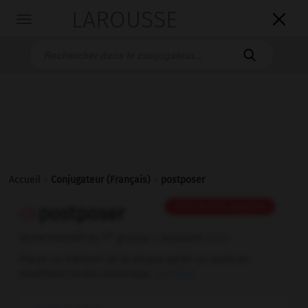
LAROUSSE

Toggle
navigation

Accueil
>
Conjugateur (Français)
>
postposer
Voir la voix passive
postposer

er
Verbe transitif du 1
groupe / Auxiliaire
avoir
Placer un élément de la phrase après un autre en
modifiant l'ordre canonique.
Lire plus