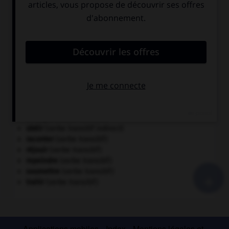
CONJUGAISON DES VERBES FRÉQUENTS
baiser
(verbe transitif)
continuer
(verbe transitif)
coûter
(verbe transitif)
égayer
(verbe transitif)
gâter
(verbe transitif)
jaser
(verbe intransitif)
se mériter
(verbe pronominal)
nettoyer
(verbe transitif)
obéir
(verbe transitif indirect)
raconter
(verbe transitif)
réjouir
(verbe transitif)
repeindre
(verbe transitif)
+
soumettre
(verbe transitif)
trahir
(verbe transitif)
Applications mobiles
Index
Mentions légales et