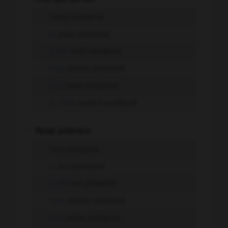
j'
avais postposé
tu
avais postposé
il, elle
avait postposé
nous
avions postposé
vous
aviez postposé
ils, elles
avaient postposé
-
Passé antérieur
j'
eus postposé
tu
eus postposé
il, elle
eut postposé
nous
eûmes postposé
vous
eûtes postposé