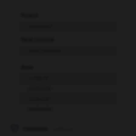
-
Présent
postposant
-
Passé composé
ayant postposé
-
Passé
postposé
postposée
postposés
postposées

CONTRAIRES
antéposer