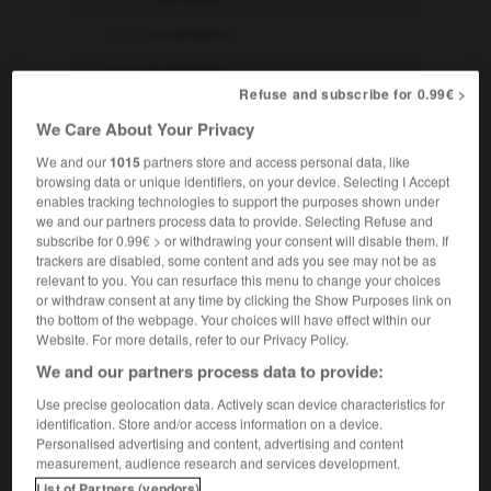
nous
ourdissions
vous
ourdissiez
Refuse and subscribe for 0.99€ >
ils, elles
ourdissaient
We Care About Your Privacy
We and our
1015
partners store and access personal data, like
-
Passé simple
browsing data or unique identifiers, on your device. Selecting I Accept
enables tracking technologies to support the purposes shown under
j'
ourdis
we and our partners process data to provide. Selecting Refuse and
subscribe for 0.99€ > or withdrawing your consent will disable them. If
tu
ourdis
trackers are disabled, some content and ads you see may not be as
relevant to you. You can resurface this menu to change your choices
il, elle
ourdit
or withdraw consent at any time by clicking the Show Purposes link on
nous
ourdîmes
the bottom of the webpage. Your choices will have effect within our
Website. For more details, refer to our Privacy Policy.
vous
ourdîtes
We and our partners process data to provide:
ils, elles
ourdirent
Use precise geolocation data. Actively scan device characteristics for
identification. Store and/or access information on a device.
-
Futur
Personalised advertising and content, advertising and content
measurement, audience research and services development.
j'
ourdirai
List of Partners (vendors)